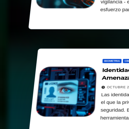
vigilancia -
esfuerzo pa
BIOMETRIA
CB
Identidad
Amenaza 
OCTUBRE 2
Las identida
el que la pr
seguridad. 
herramienta