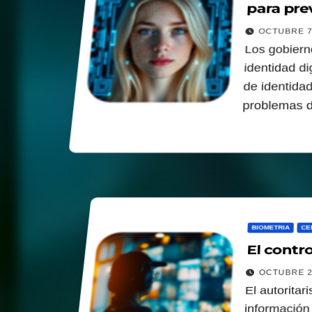
para pre
OCTUBRE 7
Los gobierno
identidad di
de identida
problemas 
BIOMETRIA
CE
El contro
OCTUBRE 2
El autoritar
información