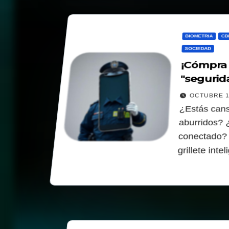
BIOMETRIA
CB
SOCIEDAD
¡Cómpra u
"segurid
OCTUBRE 1
¿Estás cans
aburridos? 
conectado? 
grillete inte