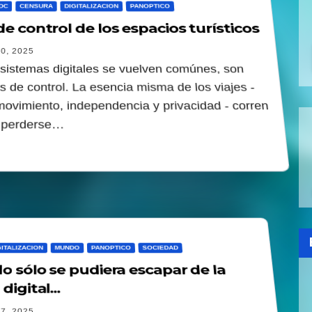
DC
CENSURA
DIGITALIZACION
PANOPTICO
e control de los espacios turísticos
0, 2025
sistemas digitales se vuelven comúnes, son
 de control. La esencia misma de los viajes -
movimiento, independencia y privacidad - corren
e perderse…
GITALIZACION
MUNDO
PANOPTICO
SOCIEDAD
o sólo se pudiera escapar de la
digital...
7, 2025