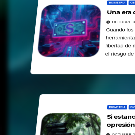
BIOMETRIA
CB
Una era d
OCTUBRE 3
Cuando los 
herramientas
libertad de 
el riesgo d
BIOMETRIA
DI
Si estand
opresión 
OCTUBRE 2