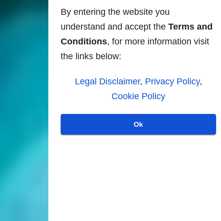
By entering the website you
understand and accept the
Terms and
Conditions
, for more information visit
the links below:
Legal Disclaimer
,
Privacy Policy
,
Cookie Policy
Ok