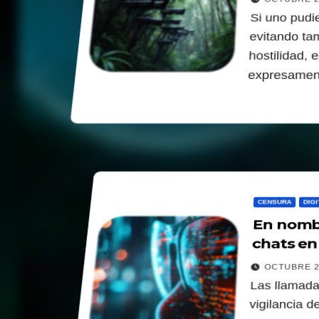
Si uno pudie
evitando ta
hostilidad,
expresamen
CENSURA
DIGI
En nombr
chats en
OCTUBRE 2
Las llamada
vigilancia d