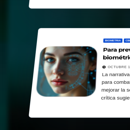
BIOMETRIA
CB
Para pre
biométri
OCTUBRE 1
La narrativa
para combati
mejorar la 
crítica sug