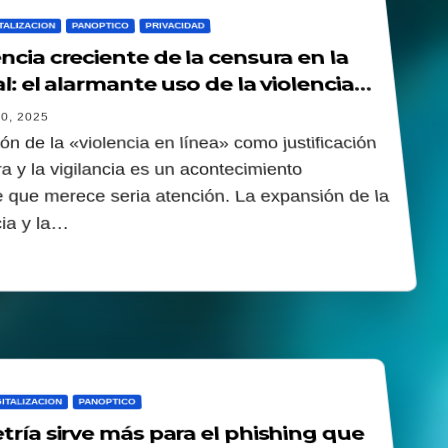
TALIZACION
PANOPTICO
PRIVACIDAD
ncia creciente de la censura en la
al: el alarmante uso de la violencia
 como pretexto para la represión
0, 2025
ón de la «violencia en línea» como justificación
a y la vigilancia es un acontecimiento
 que merece seria atención. La expansión de la
cia y la…
GITALIZACION
PANOPTICO
tría sirve más para el phishing que