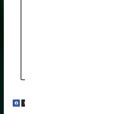
Australian PM Calls For
Crackdown on Memes About
Himself
Microsoft and Meta
Detail Plans To Combat
“Election Disinformation”
Which Includes Meme Stamp-
Style Watermarks and
Reliance on “Fact Checkers”