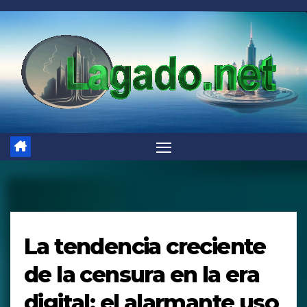
Saltar
al
contenido
La tendencia creciente
de la censura en la era
digital: el alarmante uso