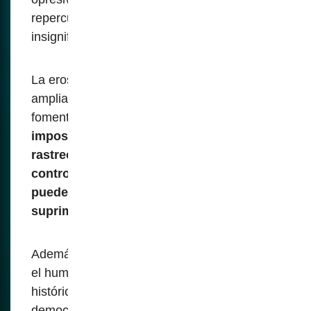
repercusiones hasta por compartir
insignificantes chistes, memes u opiniones.
La erosión de la privacidad a través de una
amplia vigilancia disuade el diálogo abierto y
fomenta el conformsimo.
Mientras tanto, la
imposición de identidades digitales y el
rastreo de redes en línea facilitan el
control autoritario, donde la disidencia
puede ser identificada, aislada y
suprimida con facilidad.
Además, la supresión de la sátira política y
el humor - formas de expresión
históricamente vitales para el discurso
democrático - destruye el sentido de la