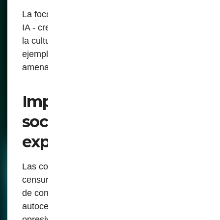
La focalización de contenidos y memes de
IA - creaciones que son fundamentales para
la cultura en línea y el activismo político -
ejemplifica aún más cómo estas medidas
amenazan la libertad.
Implicaciones para la
sociedad y la libre
expresión
Las consecuencias de estas prácticas de
censura van más allá de la mera eliminación
de contenido. Fomentan un ambiente de
autocensura, una situación distópica y
opresiva, donde los individuos temen