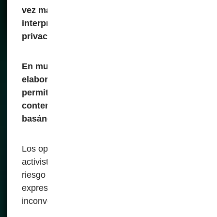
vez más amplias, dejando espacio para la
interpretación arbitraria y la invasion a la
privacidad.
En muchas jurisdicciones, las leyes se
elaboran con un lenguaje vago que
permite a las autoridades eliminar el
contenido o penalizar a las personas
basándose en evaluaciones subjetivas.
Los opositores políticos, periodistas,
activistas y ciudadanos comunes corren el
riesgo de ser silenciados simplemente por
expresar opiniones impopulares o
inconvenientes.