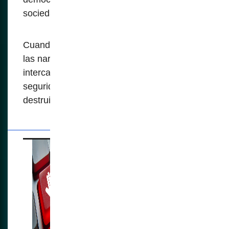
sociedad volviéndola un sistema.
Cuando las autoridades priorizan controlar
las narrativas en lugar de fomentar el libre
intercambio de ideas, la democracia y
seguridad que afirman defender está siendo
destruida.
La tendencia
creciente de la
censura en la era
digital: el alarmante
uso de la violencia en
línea como pretexto