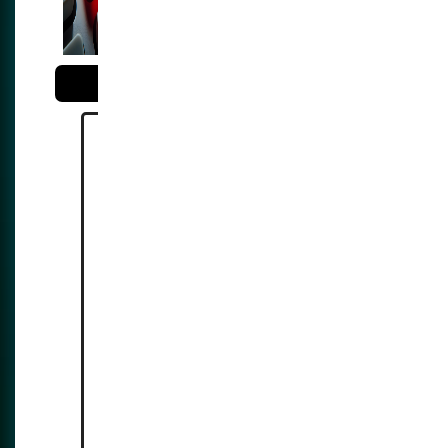
para la represión
Reference:
Fired Over a Meme:
The Free Speech Fight the
Justices Passed Up
Germany’s War on
Jokes
Texas Bill Declares
War on Memes
German Journalist
David Bendels Sentenced for