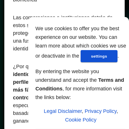
Las corporaciones e instituciones detrás de
estos sistemas no están interesadas en
We use cookies to offer you the best
proteger; su verdadera motivación es crear
experience on our website. You can
una fusión integral entre nuestras
learn more about which cookies we use
identidades reales y virtuales.
or deactivate in the
.
settings
¿Por qué? Porque
cuando nuestra
By entering the website you
identidad física está entrelazada con
understand and accept the
Terms and
perfiles digitales, es exponencialmente
Conditions
, for more information visit
más fácil manipular, monitorear y
the links below:
controlar nuestras vidas.
Esto no es mera
especulación - es una estrategia calculada
Legal Disclaimer
,
Privacy Policy
,
basada en el deseo de poder, influencia y
Cookie Policy
ganancias.