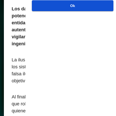
Ok
Los datos recopilados, almacenados y
potencialmente explotados por estas
entidades no son meramente para
autenticación; es una herramienta de
vigilancia, predicción conductual e
ingeniería social
.
La ilusión de seguridad proporcionada por
los sistemas biométricos es sólo eso - una
falsa ilusión. Detrás de escena, el verdadero
objetivo es el control.
Al final, el mayor riesgo no son los hackers
que roban nuestros datos: son los gobiernos
quienes quieren ser dueños de nuestras