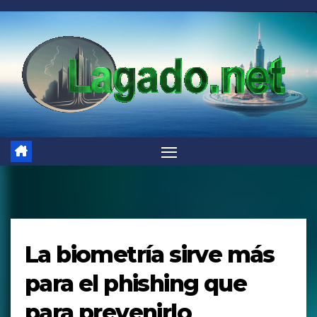
Saltar
al
contenido
La biometría sirve más
para el phishing que
para prevenirlo