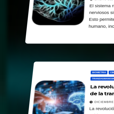
El sistema 
nerviosos s
Esto permite
humano, inc
BIOMETRIA
CB
TRANSHUMANISM
La revolu
de la tra
DICIEMBRE 
La revoluci