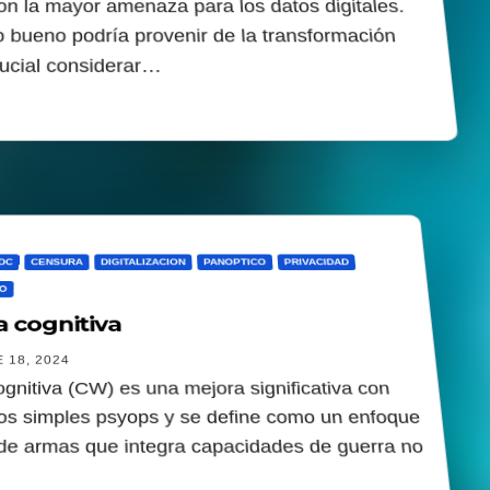
on la mayor amenaza para los datos digitales.
 bueno podría provenir de la transformación
crucial considerar…
DC
CENSURA
DIGITALIZACION
PANOPTICO
PRIVACIDAD
O
a cognitiva
 18, 2024
gnitiva (CW) es una mejora significativa con
los simples psyops y se define como un enfoque
e armas que integra capacidades de guerra no