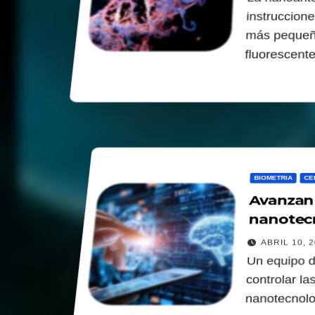
instruccion
más pequeñ
fluorescente
BIOMETRIA
CE
Avanzan 
nanotec
ABRIL 10, 
Un equipo d
controlar la
nanotecnolo