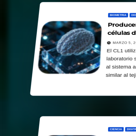
BIOMETRIA
DI
Produce
células
MARZO 5, 2
El CL1 util
laboratorio 
al sistema 
similar al t
CIENCIA
DIGIT