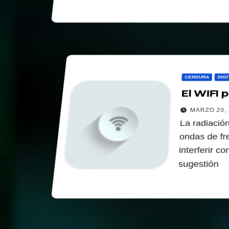
CENSURA
DIGI
El WIFI 
MARZO 20, 
La radiación
ondas de fr
interferir c
sugestión