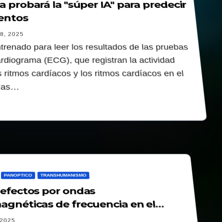
a probará la "súper IA" para predecir
ientos
8, 2025
ntrenado para leer los resultados de las pruebas
ardiograma (ECG), que registran la actividad
os ritmos cardíacos y los ritmos cardíacos en el
 las…
PANOPTICO
TRANSHUMANISMO
 efectos por ondas
agnéticas de frecuencia en el
 nervioso humano?
2025