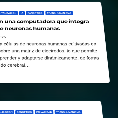
GITALIZACION
IA
PANOPTICO
TRANSHUMANISMO
n una computadora que integra
 de neuronas humanas
025
iza células de neuronas humanas cultivadas en
sobre una matriz de electrodos, lo que permite
aprender y adaptarse dinámicamente, de forma
ejido cerebral…
ALIZACION
PANOPTICO
PRIVACIDAD
TRANSHUMANISMO