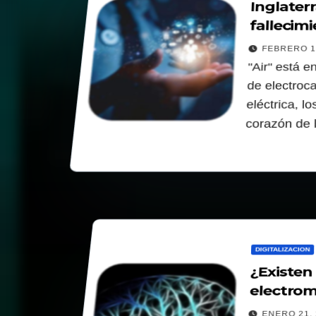
Inglaterr
fallecim
FEBRERO 1
"Air" está e
de electroc
eléctrica, l
corazón de
DIGITALIZACION
¿Existen
electrom
sistema
ENERO 21, 