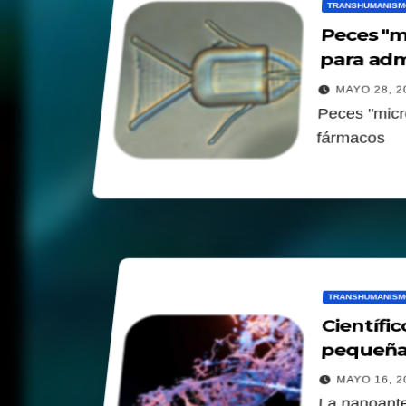
TRANSHUMANISM
Peces "m
para adm
MAYO 28, 2
Peces "micr
fármacos
TRANSHUMANISM
Científi
pequeña 
MAYO 16, 2
La nanoante