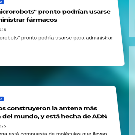
O
icrorobots" pronto podrían usarse
inistrar fármacos
025
orobots" pronto podría usarse para administrar
O
cos construyeron la antena más
del mundo, y está hecha de ADN
025
na está compuesta de moléculas que llevan