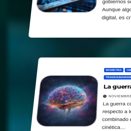
gobiernos s
Aunque algo
digital, es 
BIOMETRIA
CB
TRANSHUMANISM
La guerr
NOVIEMBRE
La guerra co
respecto a 
combinado d
cinética…