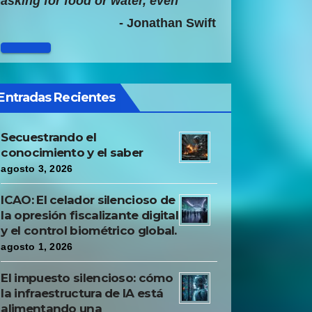
asking for food or water, even
though he was young and fat. The
- Jonathan Swift
servants could not imagine what
evil tormented him, and the only
remedy they had found was to make
Entradas Recientes
him work hard, thus restoring
himself infallibly."
Secuestrando el
conocimiento y el saber
agosto 3, 2026
ICAO: El celador silencioso de
la opresión fiscalizante digital
y el control biométrico global.
agosto 1, 2026
El impuesto silencioso: cómo
la infraestructura de IA está
alimentando una