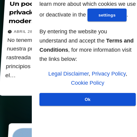
Un poco de esperanza para la
learn more about which cookies we use
privacidad digital en la era
or deactivate in the
.
settings
moderna
By entering the website you
ABRIL 28, 2026
No tenemos que aceptar un mundo donde
understand and accept the
Terms and
nuestra privacidad sea una mercancía digital
Conditions
, for more information visit
rastreada por el Estado y las corporaciones. A
the links below:
principios de 2026, el estado de Idaho promulgó
Legal Disclaimer
,
Privacy Policy
,
el…
Cookie Policy
Ok