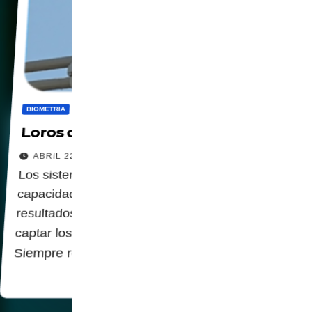
BIOMETRIA
DIGITALIZACION
IA
PANOPTICO
Loros de Alta Tecnología
ABRIL 22, 2026
Los sistemas de IA, en realidad sólo tienen la
capacidad de imitar patrones y producir
resultados probabilísticos. Siempre será sin
captar los conceptos que existen detrás.
Siempre responden con un…