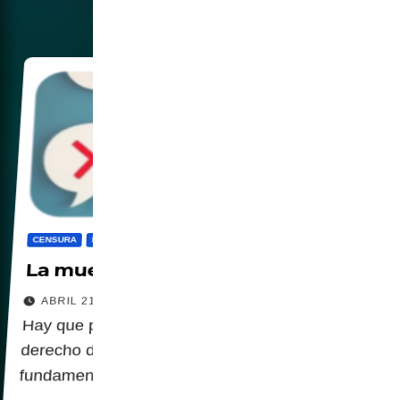
CENSURA
DIGITALIZACION
IA
PANOPTICO
SOCIEDAD
La muerte del disenso digital
ABRIL 21, 2026
Hay que preguntarse: una vez desaparecido el
derecho de expresión… ¿qué derecho o libertad
fundamental será el próximo en caer?