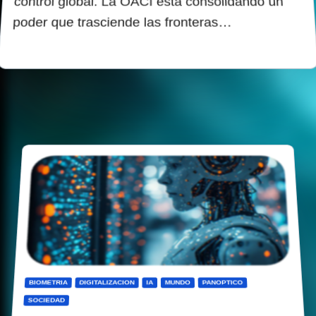
control global. La OACI está consolidando un
poder que trasciende las fronteras…
BIOMETRIA
DIGITALIZACION
IA
MUNDO
PANOPTICO
SOCIEDAD