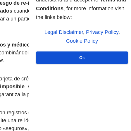
riesgo de re-identificación y
Conditions
, for more information visit
rados
cuando un importante
the links below:
ar a un participante
Legal Disclaimer
,
Privacy Policy
,
Cookie Policy
cos y médicos son
combinándolos con otras
Ok
os.
rjeta de crédito
, un
 imposible
. Esto desafía la
arantiza la privacidad.
 registros de estilo de vida
te una re-identificación
mo «seguros», las