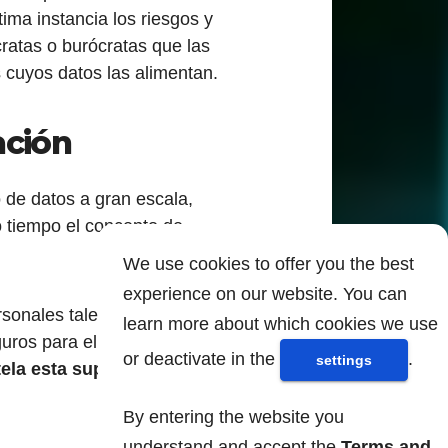
ima instancia los riesgos y
ratas o burócratas que las
 cuyos datos las alimentan.
ación
o de datos a gran escala,
o tiempo el concepto de
We use cookies to offer you the best
experience on our website. You can
ersonales tales como
learn more about which cookies we use
uros para el uso público o
or deactivate in the
.
settings
ela esta suposición y
By entering the website you
understand and accept the
Terms and