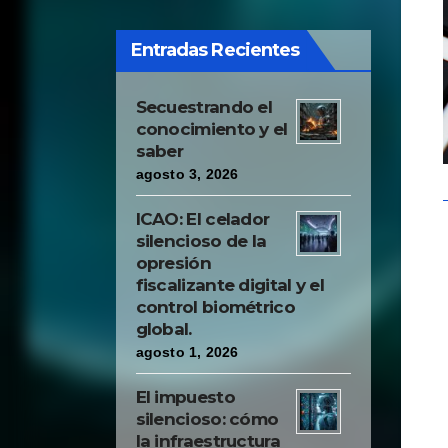
two good operators
settle the occipuces of
Entradas Recientes
each pair at the same
time, so that the brains
Secuestrando el
are divided equally, and
conocimiento y el
change the occipuces in
saber
agosto 3, 2026
this way sawn, applying
each to the head on the
ICAO: El celador
contrary. Certainly, the
silencioso de la
opresión
operation demands quite
fiscalizante digital y el
a bit of accuracy; but the
control biométrico
global.
professor assured us
agosto 1, 2026
that if performed with
skill, the healing would
El impuesto
silencioso: cómo
be infallible. And he
la infraestructura