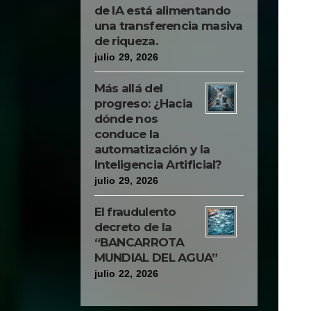
reasoned this way: the
de IA está alimentando
two brainy means led to
una transferencia masiva
de riqueza.
debate the question
julio 29, 2026
among themselves in the
space of a skull would
Más allá del
progreso: ¿Hacia
soon come to an
dónde nos
intelligence and produce
conduce la
that moderation and
automatización y la
Inteligencia Artificial?
regularity of thought so
julio 29, 2026
to wish in the heads of
those who imagine
El fraudulento
decreto de la
having come to the
“BANCARROTA
world to guard and
MUNDIAL DEL AGUA”
govern their movement."
julio 22, 2026