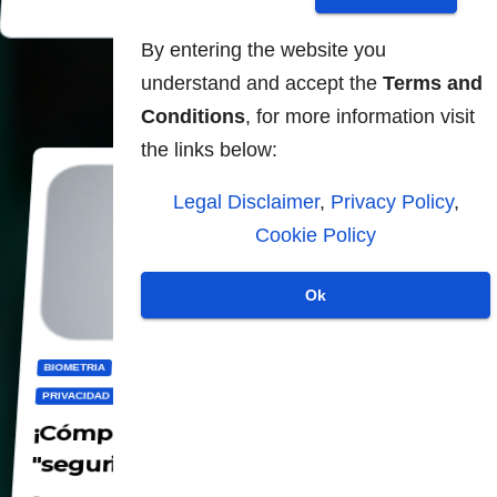
By entering the website you
understand and accept the
Terms and
Conditions
, for more information visit
the links below:
Legal Disclaimer
,
Privacy Policy
,
Cookie Policy
Ok
BIOMETRIA
CBDC
CENSURA
DIGITALIZACION
PANOPTICO
PRIVACIDAD
SOCIEDAD
¡Cómpra un grillete! ¡Es lo último en
"seguridad"!