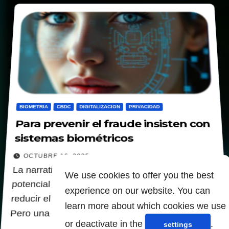
BIOMETRIA
CBDC
DIGITALIZACION
PRIVACIDAD
Para prevenir el fraude insisten con
sistemas biométricos
OCTUBRE 16, 2025
La narrativa que rodea la biometría enfatiza su
We use cookies to offer you the best
potencial para combatir el fraude de identidad,
experience on our website. You can
reducir el robo y mejorar la seguridad personal.
learn more about which cookies we use
Pero una perspectiva más crítica sugiere que…
or deactivate in the
.
settings