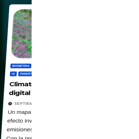
BIOMETRIA
CBDC
CENSURA
DIGITALIZACION
GEOINGENIERIA
IA
PANOPTICO
PRIVACIDAD
Climate TRACE - Un panóptico
digital para la vigilancia y el control
SEPTIEMBRE 24, 2025
Un mapa global detallado sobre los gases de
efecto invernadero, capaz de identificar las
emisiones en granjas y fábricas individuales.
Con la precisión de 1km cuadrado. Climate