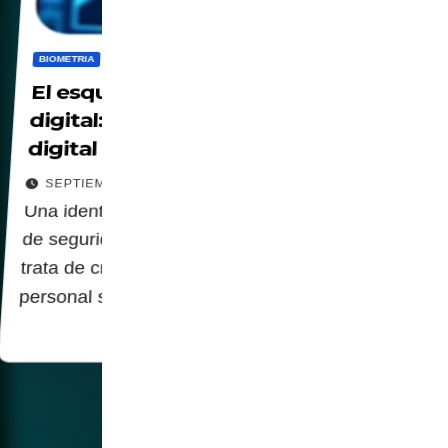
BIOMETRIA
CBDC
DIGITALIZACION
PANOPTICO
PRIVACIDAD
El esquema de identificación
digital: un camino hacia el gulag
digital
SEPTIEMBRE 30, 2025
Una identificación digital obligatoria no se trata
de seguridad o eficiencia; se trata de control. Se
trata de crear una sociedad donde la libertad
personal sea sacrificada por la ilusión…