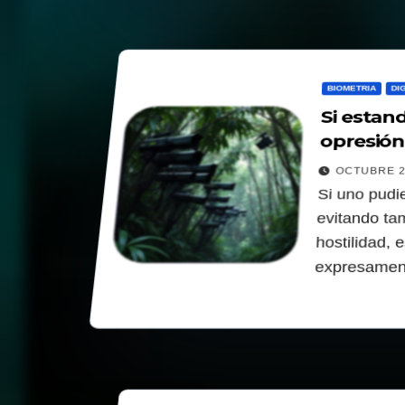
BIOMETRIA
DI
Si estand
opresión 
OCTUBRE 2
Si uno pudie
evitando ta
hostilidad,
expresamen