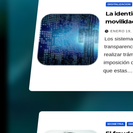
DIGITALIZACION
La identi
movilida
ENERO 19, 
Los sistema
transparenc
realizar trá
imposición d
que estas…
BIOMETRIA
DI