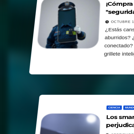
¡Cómpra u
"segurid
OCTUBRE 1
¿Estás cans
aburridos? 
conectado? 
grillete inte
CIENCIA
MUND
Los sma
perjudic