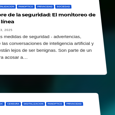
TALIZACION
PANOPTICO
PRIVACIDAD
SOCIEDAD
e de la seguridad: El monitoreo de
 línea
3, 2025
s medidas de seguridad - advertencias,
e las conversaciones de inteligencia artificial y
 están lejos de ser benignas. Son parte de un
ra acosar a…
DC
CENSURA
DIGITALIZACION
PANOPTICO
PRIVACIDAD