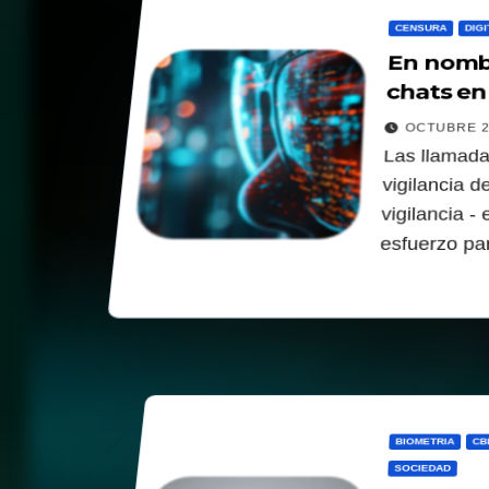
CENSURA
DIGI
En nombr
chats en
OCTUBRE 2
Las llamada
vigilancia d
vigilancia -
esfuerzo pa
BIOMETRIA
CB
SOCIEDAD