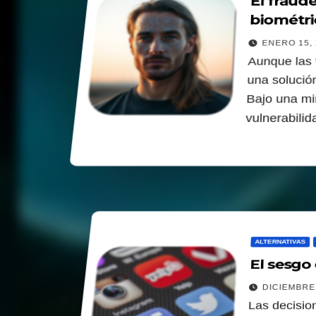
El fraude
biométri
ENERO 15, 
Aunque las 
una solució
Bajo una mi
vulnerabili
ALTERNATIVAS
El sesgo 
DICIEMBRE 
Las decisio