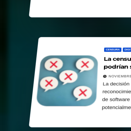
CENSURA
DIGI
La censu
podrían s
expresió
NOVIEMBRE
La decisión 
reconocimie
de software
potencialme