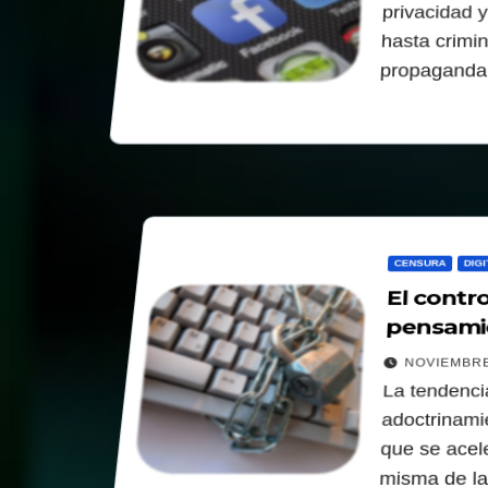
privacidad 
hasta crimin
propagand
CENSURA
DIGI
El contro
pensami
NOVIEMBRE
La tendencia
adoctrinamie
que se acel
misma de l