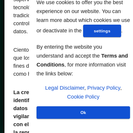
We use cookies to offer you the best
tecnológica facilita el paso de las formas
experience on our website. You can
tradicionales de gobernanza a una forma de
learn more about which cookies we use
control social más generalizada y basada en
or deactivate in the
.
datos.
settings
By entering the website you
Cientos de casos recientes nos demuestran
understand and accept the
Terms and
que los avances tecnológicos utilizados con
Conditions
, for more information visit
fines de supuesta seguridad suelen servir
the links below:
como herramientas de opresión.
Legal Disclaimer
,
Privacy Policy
,
La creciente implementación de
Cookie Policy
identificaciones biométricas, bases de
datos nacionales e infraestructura de
Ok
vigilancia se encuentra claramente ligada
con el endurecimiento del control estatal,
la represión de la disidencia y la erosión