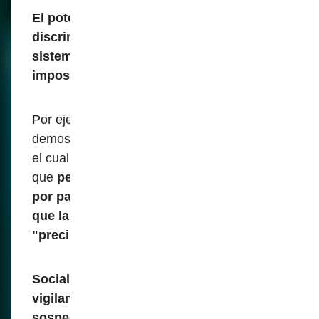
El potencial de uso indebido,
discriminación y marginación basado en
sistemas de identificacion digital son
imposibles de ignorar.
Por ejemplo, los sistemas biométricos han
demostrado sesgos, debido al "material" con
el cual se instruye a los modelos de IA, lo
que
permite imponer un control sesgado
por parte de las instituciones, mientras
que la población cree que es un sistema
"preciso"
Socialmente, la normalización de la
vigilancia biométrica fomenta un clima de
sospecha y conformismo
. El conocimiento