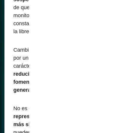
de que los datos biométricos son
monitoreados y almacenados
constantemente puede causar la erosión de
la libre expresión y fomenta la autocensura.
Cambia las normas sociales degradándolas
por un sistema méramente burocrático de
carácter monótono y conformista,
reduciendo la autonomía individual y
fomentando un entorno de supervisión
generalizada.
No es difícil concluir que
la biométrica
representa uno de los engaños modernos
más significativos
: herramientas que
pueden ser aprovechadas para la vigilancia