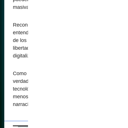
masiva, el control social y la opresión.
Reconocer estas cuestiones es crucial para
entender la naturaleza sobre el despliegue
de los sistemas biométricos y defender las
libertades civiles en un mundo cada vez más
digitalizado.
Como ha demostrado la historia, los
verdaderos motivos de la adopción
tecnológica suelen ser más complejos y
menos benignos de lo que sugieren las
narraciones oficiales.