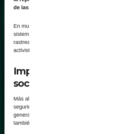
de las libertades civiles.
En muchos regímenes, se han empleado
sistemas biométricos para identificar,
rastrear y reprimir a opositores políticos y
activistas bajo el pretexto de la seguridad.
Implicaciones éticas y
sociales
Más allá de las preocupaciones de
seguridad y privacidad, la adopción
generalizada de la biométrica plantea
también profundas cuestiones éticas.