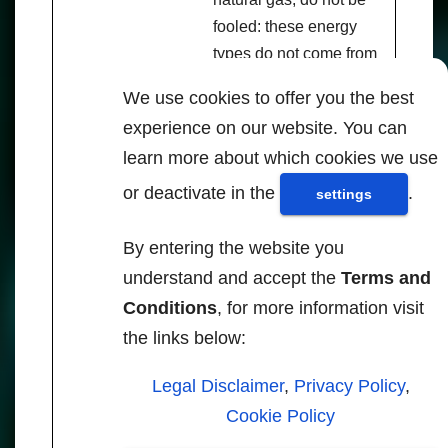
fooled: these energy
types do not come from
fossils. They come from
We use cookies to offer you the best
the earth, and science
experience on our website. You can
shows that they are
learn more about which cookies we use
renewable and
limitless. The abiogenic
or deactivate in the
.
settings
deep origin of
hydrocarbons and oil
By entering the website you
and […]
understand and accept the
Terms and
Para leer y
Conditions
, for more information visit
saber más -
the links below:
Fuente:
Legal Disclaimer
,
Privacy Policy
,
climate.news
Cookie Policy