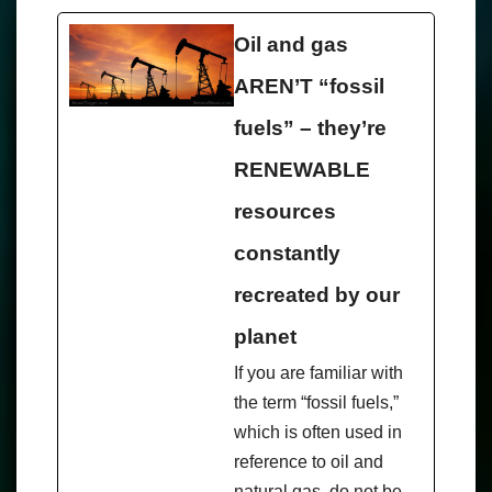
Oil and gas
AREN’T “fossil
fuels” – they’re
RENEWABLE
resources
constantly
recreated by our
planet
If you are familiar with
the term “fossil fuels,”
which is often used in
reference to oil and
natural gas, do not be