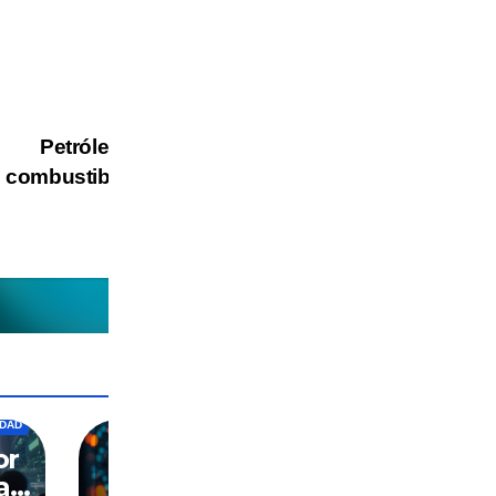
Petróleo y gas no son
combustibles "fósiles"
BIOMETRIA
DIGITALIZACION
IA
EDAD
MUNDO
PANOPTICO
SOCIEDAD
or
El impuesto
a
silencioso: cómo