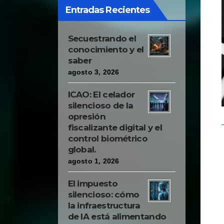
Entradas Recientes
Secuestrando el
conocimiento y el
saber
agosto 3, 2026
ICAO: El celador
silencioso de la
opresión
fiscalizante digital y el
control biométrico
global.
agosto 1, 2026
El impuesto
silencioso: cómo
la infraestructura
de IA está alimentando