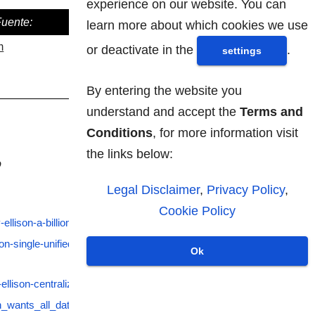
experience on our website. You can
Fuente:
learn more about which cookies we use
m
or deactivate in the
.
settings
By entering the website you
understand and accept the
Terms and
Conditions
, for more information visit
the links below:
o
Legal Disclaimer
,
Privacy Policy
,
Cookie Policy
llison-a-billionaire-2014-9
on-single-unified-data-platform-
Ok
-ellison-centralized-data
n_wants_all_data/