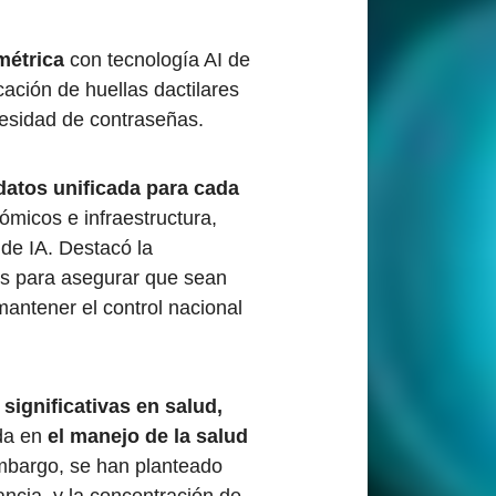
métrica
con tecnología AI de
cación de huellas dactilares
cesidad de contraseñas.
datos unificada para cada
ómicos e infraestructura,
de IA. Destacó la
ís para asegurar que sean
antener el control nacional
significativas en salud,
da en
el manejo de la salud
embargo, se han planteado
ancia, y la concentración de