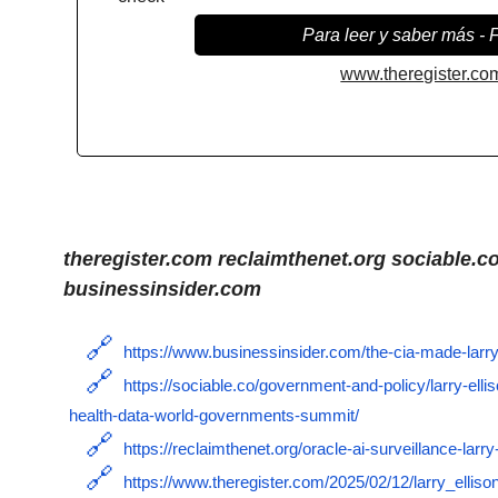
Para leer y saber más - 
www.theregister.co
theregister.com reclaimthenet.org sociable.c
businessinsider.com
https://www.businessinsider.com/the-cia-made-larry-e
https://sociable.co/government-and-policy/larry-ellis
health-data-world-governments-summit/
https://reclaimthenet.org/oracle-ai-surveillance-larry
https://www.theregister.com/2025/02/12/larry_elliso