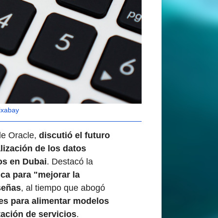
ixabay
 de Oracle,
discutió el futuro
alización de los datos
os en Dubai
. Destacó la
ica para "mejorar la
señas
, al tiempo que abogó
les para alimentar modelos
tación de servicios
.