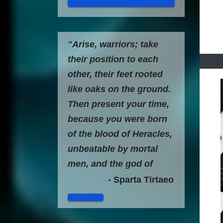
"Arise, warriors; take
their position to each
other, their feet rooted
like oaks on the ground.
Then present your time,
because you were born
of the blood of Heracles,
unbeatable by mortal
men, and the god of
gods has never turned
- Sparta Tirtaeo
his back on you. "