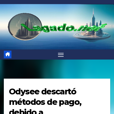
Saltar
al
contenido
Odysee descartó
métodos de pago,
debido a