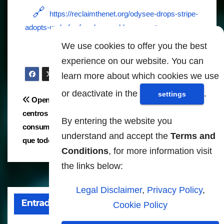
https://reclaimthenet.org/odysee-drops-stripe-
adopts-usdc-for-freedom-and-lower-costs
We use cookies to offer you the best
experience on our website. You can
learn more about which cookies we use
or deactivate in the
.
settings
Navegación
OpenAI necesita
En la cumbre de gobierno
centros de datos que
mundial en Dubai, se
de
By entering the website you
consumen más energía
promovió el uso de
understand and accept the
Terms and
entradas
que todo el Reino Unido
biometría
Conditions
, for more information visit
the links below:
Legal Disclaimer
,
Privacy Policy
,
Entrada relacionada
Cookie Policy
CENSURA
CULTURA
DIGITALIZACION
IA
MUNDO