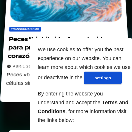
TRANSHUMANISMO
Peces "biohibridos" construidos
para probar células sintéticas del
We use cookies to offer you the best
corazón
experience on our website. You can
learn more about which cookies we use
ABRIL 20, 2022
Peces «biohibridos» construidos para probar
or deactivate in the
.
settings
células sintéticas del corazón
By entering the website you
understand and accept the
Terms and
Conditions
, for more information visit
the links below: