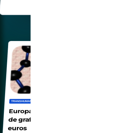
TRANSHUMANISMO
Europa lanza el proyecto Flagship
de grafeno por 1.000 millones de
euros