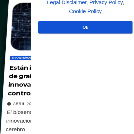
Legal Disclaimer
,
Privacy Policy
,
Cookie Policy
Ok
TRANSHUMANISMO
Están implementando biosensores
de grafeno que impulsará nuevas
innovaciones en robótica
controlada por el cerebro
ABRIL 20, 2022
El biosensor de grafeno impulsará nuevas
innovaciones en robótica controlada por el
cerebro