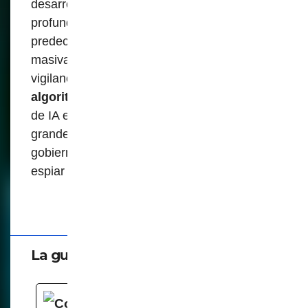
desarrollando algoritmos de aprendizaje
profundo que pueden identificar, clasificar y
predecir patrones dentro de cantidades
masivas de datos, lo que conduce a la
vigilancia de precisión y la
vigilancia
algoritmica
. La mayor parte del desarrollo
de IA es realizado por un puñado de
grandes empresas tecnológicas o grandes
gobiernos, y la mayoría se utiliza para matar,
espiar y lavar el cerebro.
La guerra cognitiva
Cognitive Warfare, Mental