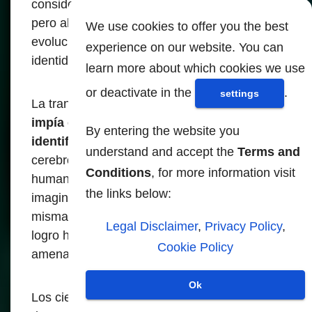
consideraron el logro coronador de Dios,
pero ahora están transitando a través de la
We use cookies to offer you the best
evolución auto-dirigida para forjar una nueva
experience on our website. You can
identidad al volverse uno con la tecnología.
learn more about which cookies we use
or deactivate in the
.
settings
La transición completa requiere la
trinidad
impía de la IA, la biométrica y la
By entering the website you
identificación digital,
sirviendo como un
understand and accept the
Terms and
cerebro global temporal hasta que la
Conditions
, for more information visit
humanidad alcance la trascendencia
the links below:
imaginada donde se logra la divinidad
misma. La IA es anunciada como el mayor
Legal Disclaimer
,
Privacy Policy
,
logro humano y excoriada como la mayor
Cookie Policy
amenaza para la supervivencia humana.
Ok
Los científicos informáticos están