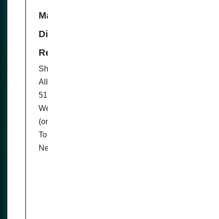
Manipulation and the Tyranny of
Digital Transformation - Global
Research
Share Tweet Pin Mail
All Global Research articles can be read in
51 languages by activating the Translate
Website button below the author’s name
(only available in desktop version).
To receive Global Research’s Daily
Newsletter (selected articles), click here.…
Para leer y saber más -
Fuente:
www.globalresearch.ca