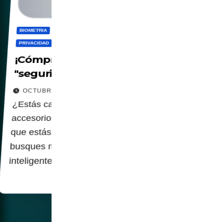
BIOMETRIA
CBDC
CENSURA
DIGITALIZACION
PANOPTICO
PRIVACIDAD
SOCIEDAD
¡Cómpra un grillete! ¡Es lo último en
"seguridad"!
OCTUBRE 13, 2025
¿Estás cansado de los mismos viejos
accesorios aburridos? ¿Quieres mostrar a todos
que estás realmente conectado? ¡Bueno, no
busques más! Te presentamos el grillete
inteligente - sí, lees bien, un…