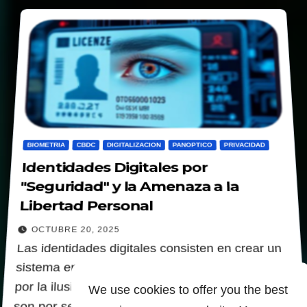
BIOMETRIA
CBDC
DIGITALIZACION
PANOPTICO
PRIVACIDAD
Identidades Digitales por
"Seguridad" y la Amenaza a la
Libertad Personal
OCTUBRE 20, 2025
Las identidades digitales consisten en crear un
sistema en el que la privacidad sea sacrificada
por la ilusión de seguridad. Estas medidas no
We use cookies to offer you the best
son por seguridad; son herramientas de