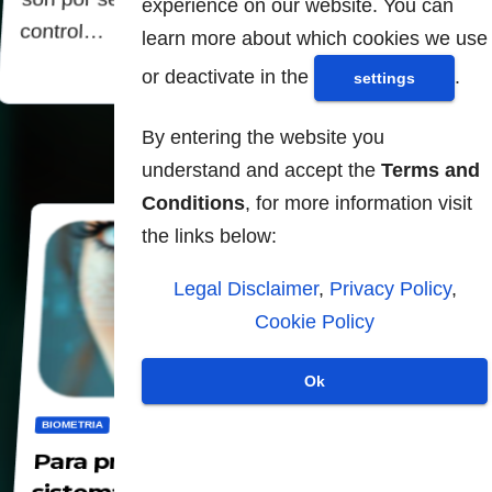
experience on our website. You can
control…
learn more about which cookies we use
or deactivate in the
.
settings
By entering the website you
understand and accept the
Terms and
Conditions
, for more information visit
the links below:
Legal Disclaimer
,
Privacy Policy
,
Cookie Policy
Ok
BIOMETRIA
CBDC
DIGITALIZACION
PRIVACIDAD
Para prevenir el fraude insisten con