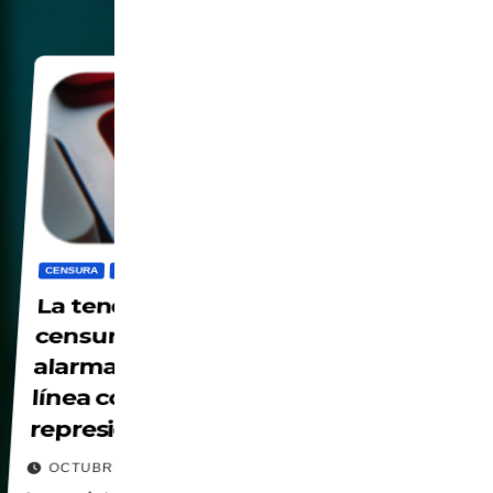
CENSURA
DIGITALIZACION
PANOPTICO
PRIVACIDAD
La tendencia creciente de la
censura en la era digital: el
alarmante uso de la violencia en
línea como pretexto para la
represión
OCTUBRE 10, 2025