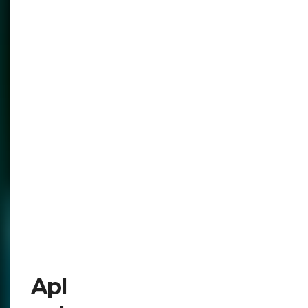
las plataformas carecen de
compatibilidad, lo que complica las
transacciones en diversos sistemas.
Altos costos de
implementación: Las instituciones
más pequeñas enfrentan altos
costos en el desarrollo e integración
de nuevos sistemas tokenizados.
Marcos regulatorios: Sigue
habiendo una brecha entre los
requisitos regulatorios y el diseño
del sistema, dejando poco espacio
para la innovación.
Aplicación