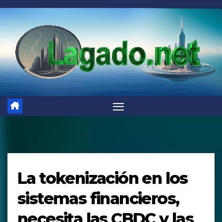
Saltar
al
contenido
La tokenización en los
sistemas financieros,
necesita las CBDC y las