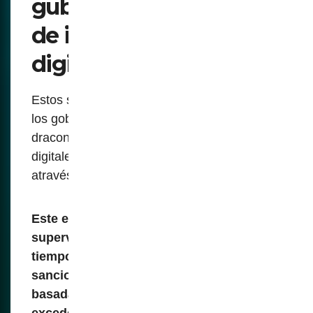
gubernamental a través
de identificaciones
digitales
Estos sistemas tienen el potencial de que
los gobiernos podrían aplicar medidas
draconianas vinculando las identificaciones
digitales empleando un poder opresivo
através del control de los CBDC.
Este enfoque permitiría a las autoridades
supervisar todas las transacciones en
tiempo real, imponiendo potencialmente
sanciones o congelando cuentas
basadas en el comportamiento, como
exceder los derechos personales de