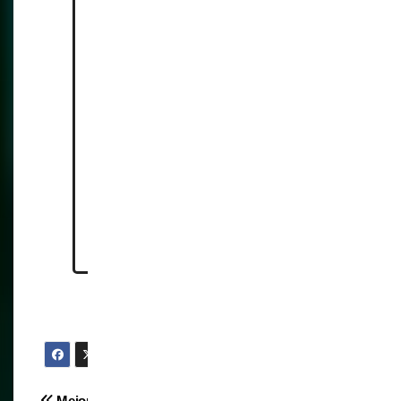
tokenization
https://www.pwc.com/us/en/te
ch-effect/emerging-
tech/tokenization-in-financial-
services.html
https://www.bis.org/publ/work1
178.htm
Mejor prohibír la
La criminalización de la