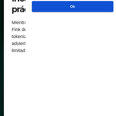
prácticos
Ok
Mientras que los defensores como Larry
Fink de BlackRock abogan por una
tokenización generalizada, los críticos
advierten que los beneficios pueden verse
limitados por desafíos prácticos:
Infraestructura
fragmentada: La infraestructura
actual normalmente está
fragmentada, lo que dificulta la
integración de diferentes sistemas
tokenizados.
Falta de interoperabilidad: