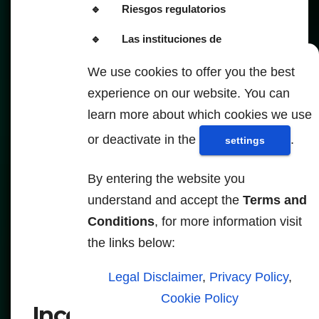
Riesgos regulatorios
Las instituciones de
estabilidad financiera destacan
We use cookies to offer you the best
riesgos sistémicos tales como
experience on our website. You can
desajustes de liquidez,
learn more about which cookies we use
amplificación del aprovechamiento
mediante contratos inteligentes,
or deactivate in the
.
settings
fragilidades operativas y
dependencia de «oráculos» no
By entering the website you
regulados. Estos riesgos se
understand and accept the
Terms and
consideran amenazas significativas
Conditions
, for more information visit
para los sistemas financieros.
the links below:
Problemas de privacidad y
Legal Disclaimer
,
Privacy Policy
,
vigilancia
Cookie Policy
Inconvenientes