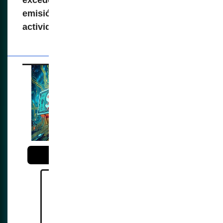
emisión de carbono o participar en
actividades políticas.
La tokenización en los
sistemas financieros,
necesita las CBDC y
las ID Digitales
Reference:
https://www.youtube.com/watc
h?v=ZMninCdlxw0