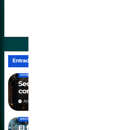
entradas
documentos que
contienen "discurso de
odio" y contenido
"engañoso"
Entrada relacionada
CENSURA
CULTURA
DIGITALIZACION
IA
MUNDO
SOCIEDAD
Secuestrando el
conocimiento y el saber
AGO 3, 2026
DIGITALIZACION
GEOINGENIERIA
IA
MUNDO
SOCIEDAD
El fraudulento decreto de la