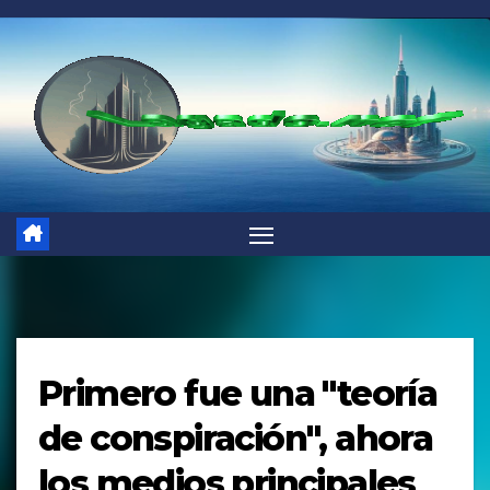
Saltar
al
contenido
Primero fue una "teoría
de conspiración", ahora
los medios principales