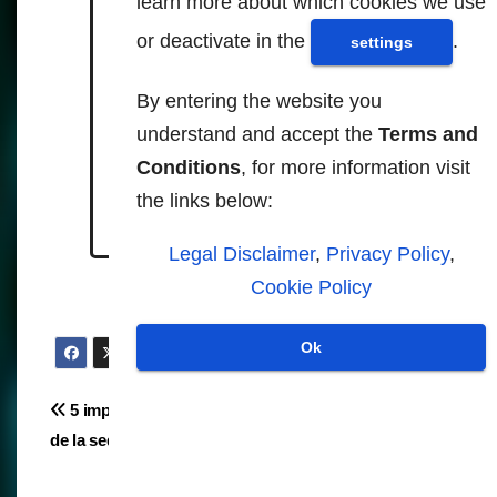
learn more about which cookies we use
chemtrailsnews.com
or deactivate in the
.
settings
By entering the website you
https://chemtrailsnews.com/20
understand and accept the
Terms and
20-06-09-first-conspiracy-
Conditions
, for more information visit
theory-now-mainstream-
media-geoengineering-fix-
the links below:
global-warming.html
Legal Disclaimer
,
Privacy Policy
,
Cookie Policy
Ok
Navegación
5 impactos inesperados
Las notificaciones de
de la sequía en Europa
Google Docs se actualizan
de
para restringir los