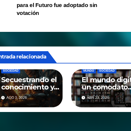
para el Futuro fue adoptado sin
de
votación
entradas
CENSURA
CULTURA
ntrada relacionada
DIGITALIZACION
IA
MUNDO
CENSURA
DIGITALIZACION
SOCIEDAD
MUNDO
SOCIEDAD
Secuestrando el
El mundo digit
conocimiento y
un comodato
el saber
perpetuo
AGO 3, 2026
ABR 23, 2026