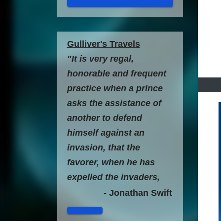
Gulliver's Travels
"It is very regal,
honorable and frequent
practice when a prince
asks the assistance of
another to defend
himself against an
invasion, that the
favorer, when he has
expelled the invaders,
seizes the dominions on
- Jonathan Swift
his own, and kills,