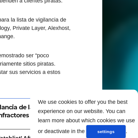
ienden a clientes piratas.
a la lista de vigilancia de
ogy, Private Layer, Alexhost,
hange.
emostrado ser "poco
iamente sitios piratas.
ar sus servicios a estos
We use cookies to offer you the best
ncia de la Piratería"
experience on our website. You can
nfractores
learn more about which cookies we use
or deactivate in the
.
settings