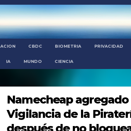
ZACION
CBDC
BIOMETRIA
PRIVACIDAD
IA
MUNDO
CIENCIA
Namecheap agregado a 
Vigilancia de la Pirater
después de no bloquear