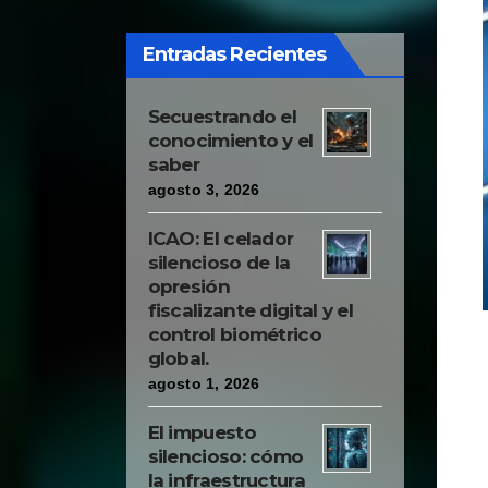
imprisons or banishes
the prince whom he went
Entradas Recientes
to remedy."
Secuestrando el
conocimiento y el
saber
agosto 3, 2026
ICAO: El celador
silencioso de la
opresión
fiscalizante digital y el
control biométrico
global.
agosto 1, 2026
El impuesto
silencioso: cómo
la infraestructura