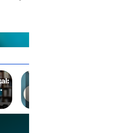
CENSURA
DIGITALIZACION
IA
PANOPTICO
SOCIEDAD
al:
La muerte del
disenso digital
ABR 21, 2026