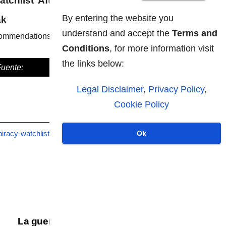
chlist’ After Failing
By entering the website you
ak
understand and accept the
Terms and
commendations for the EU’s
Conditions
, for more information visit
the links below:
Fuente:
Legal Disclaimer
,
Privacy Policy
,
Cookie Policy
Ok
acy-watchlist-after-failing-to-
La guerra cognitiva