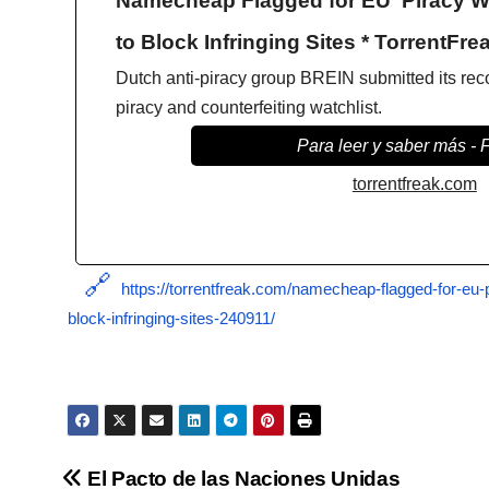
Namecheap Flagged for EU ‘Piracy Wat
to Block Infringing Sites * TorrentFre
Dutch anti-piracy group BREIN submitted its re
piracy and counterfeiting watchlist.
Para leer y saber más - 
torrentfreak.com
https://torrentfreak.com/namecheap-flagged-for-eu-pir
block-infringing-sites-240911/
Navegación
El Pacto de las Naciones Unidas