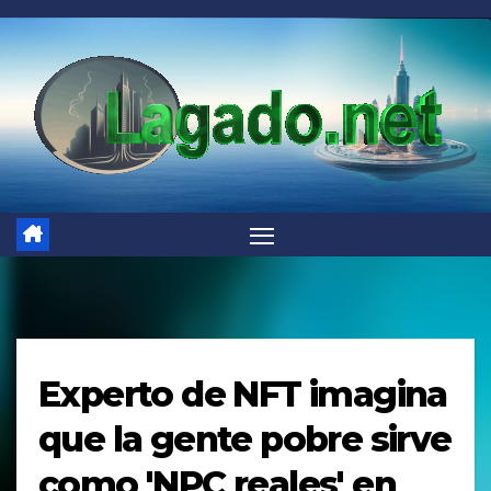
Saltar
al
contenido
Experto de NFT imagina
que la gente pobre sirve
como 'NPC reales' en