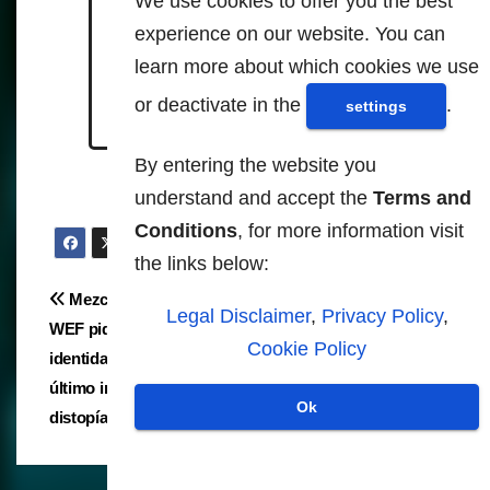
We use cookies to offer you the best
https://www.pcgamer.com/nft-
experience on our website. You can
expert-imagines-a-hopeful-
future-where-poor-people-
learn more about which cookies we use
serve-as-real-life-npcs-in-
or deactivate in the
.
settings
games/
By entering the website you
understand and accept the
Terms and
Conditions
, for more information visit
the links below:
Navegación
Mezcla de la realidad:
Experta de AI dice que los
Legal Disclaimer
,
Privacy Policy
,
WEF pide la creación de la
padres elegirán "bebés
de
Cookie Policy
identidad metaverso en el
digitales" en el metaverso
entradas
último impulso para la
sobre los reales dentro de
Ok
distopía digital
50 años