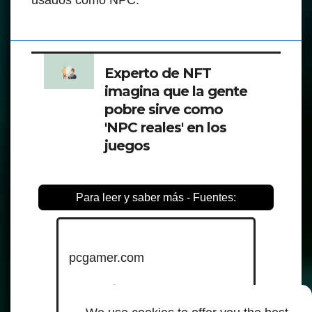
usados como NPC.
Experto de NFT
imagina que la gente
pobre sirve como
'NPC reales' en los
juegos
Para leer y saber más - Fuentes:
pcgamer.com