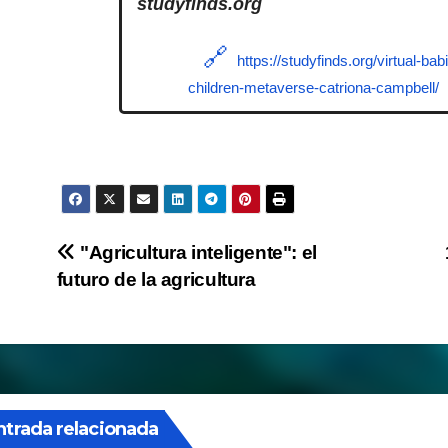
studyfinds.org
https://studyfinds.org/virtual-babi
children-metaverse-catriona-campbell/
Navegación
"Agricultura inteligente": el
futuro de la agricultura
de
entradas
CENSURA
CULTURA
ntrada relacionada
DIGITALIZACION
IA
MUNDO
BIOMETRIA
DIGITALIZACION