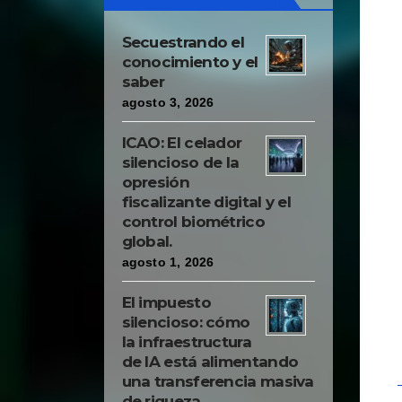
Secuestrando el
conocimiento y el
saber
agosto 3, 2026
ICAO: El celador
silencioso de la
opresión
fiscalizante digital y el
control biométrico
global.
agosto 1, 2026
El impuesto
silencioso: cómo
la infraestructura
de IA está alimentando
una transferencia masiva
de riqueza.