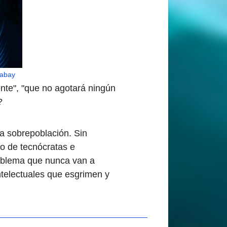
xabay
nte", "que no agotará ningún
?
la sobrepoblación. Sin
so de tecnócratas e
roblema que nunca van a
ntelectuales que esgrimen y