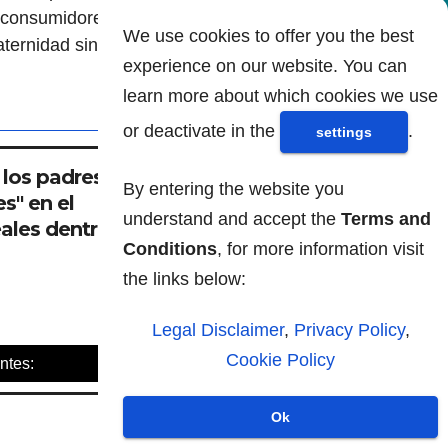
 consumidores con
We use cookies to offer you the best
ernidad sin contribuir a la
experience on our website. You can
learn more about which cookies we use
or deactivate in the
.
settings
 los padres
By entering the website you
es" en el
understand and accept the
Terms and
ales dentro de 50
Conditions
, for more information visit
the links below:
Legal Disclaimer
,
Privacy Policy
,
Cookie Policy
ntes:
Ok