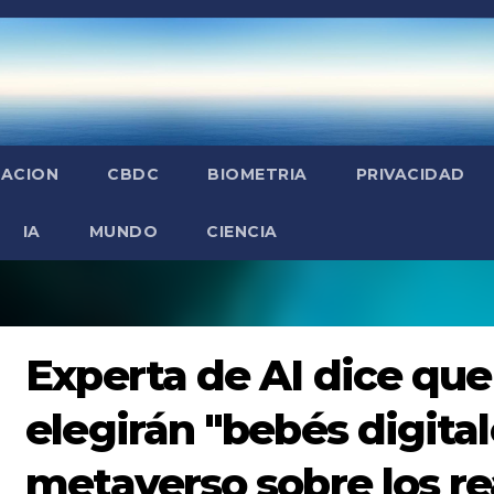
ZACION
CBDC
BIOMETRIA
PRIVACIDAD
IA
MUNDO
CIENCIA
Experta de AI dice que
elegirán "bebés digital
metaverso sobre los re