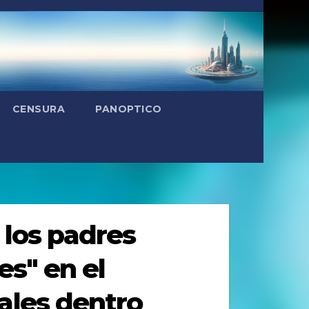
CENSURA
PANOPTICO
 los padres
es" en el
ales dentro