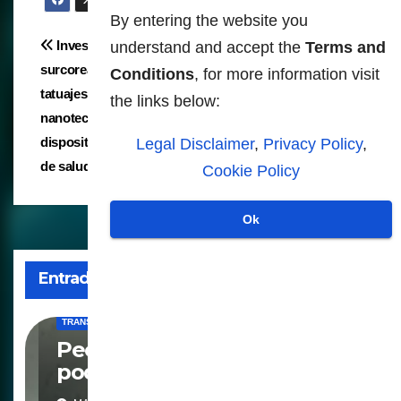
By entering the website you
Navegación
Investigadores
Un biosensor basado en
understand and accept the
Terms and
surcoreanos desarrollan
carbono podría
Conditions
, for more information visit
de
tatuajes de
revolucionar la robótica
the links below:
entradas
nanotecnología como
controlada por el cerebro
dispositivos de monitoreo
Legal Disclaimer
,
Privacy Policy
,
de salud
Cookie Policy
Ok
Entrada relacionada
TRANSHUMANISMO
Peces "microrobots" pronto
podrían usarse para
administrar fármacos