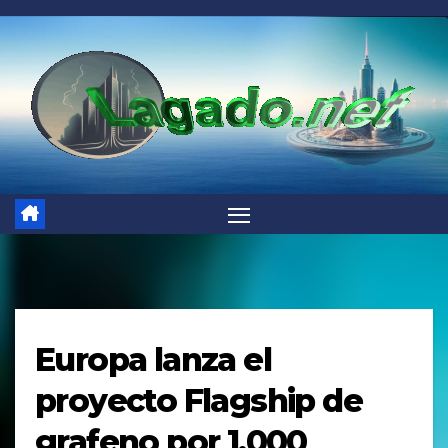
Saltar
al
contenido
Europa lanza el
proyecto Flagship de
grafeno por 1.000