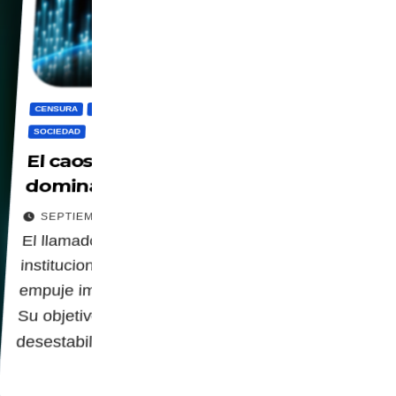
CENSURA
DIGITALIZACION
IA
PANOPTICO
PRIVACIDAD
SOCIEDAD
El caos es útil para imponer la
dominación digital
SEPTIEMBRE 16, 2025
El llamado "progreso" que promueven estas
instituciones es una fachada que oculta un
empuje implacable hacia el totalitarismo digital.
Su objetivo es destruir el tejido cultural,
desestabilizar la sociedad y…