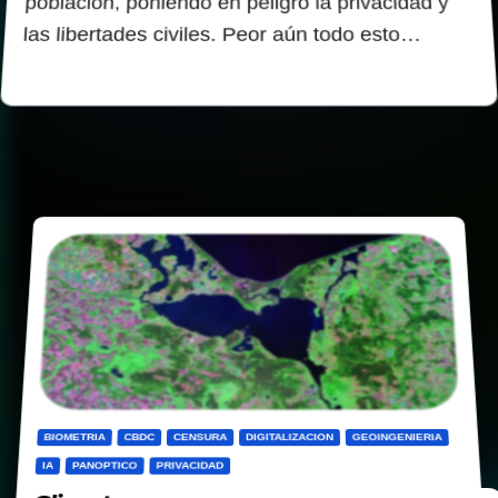
población, poniendo en peligro la privacidad y
las libertades civiles. Peor aún todo esto…
BIOMETRIA
CBDC
CENSURA
DIGITALIZACION
GEOINGENIERIA
IA
PANOPTICO
PRIVACIDAD