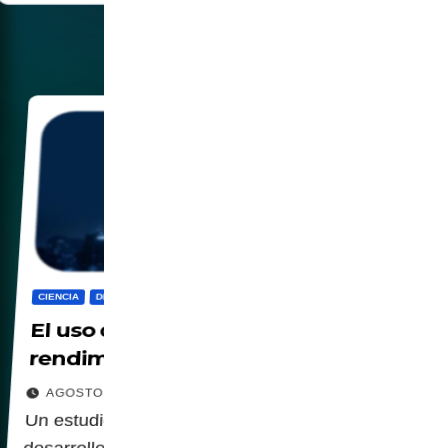
CIENCIA
DIGITALIZACION
IA
MUNDO
SOCIEDAD
El uso de IA perjudica el
rendimiento
AGOSTO 13, 2025
Un estudio demostró que el uso de IA en