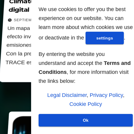
Climate TRACE - Un panóptico
digital para la vigilancia y el control
We use cookies to offer you the best
experience on our website. You can
SEPTIEMBRE 24, 2025
learn more about which cookies we use
Un mapa global detallado sobre los gases de
efecto invernadero, capaz de identificar las
or deactivate in the
.
settings
emisiones en granjas y fábricas individuales.
Con la precisión de 1km cuadrado. Climate
By entering the website you
TRACE es innegablemente…
understand and accept the
Terms and
Conditions
, for more information visit
the links below:
Legal Disclaimer
,
Privacy Policy
,
Cookie Policy
Ok