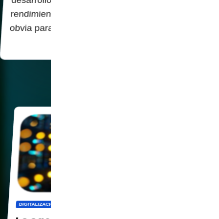
desarrollo de software en realidad perjudica el
rendimiento. Información que en realidad resulta
obvia para quienes no se dejan llevar por…
DIGITALIZACION
IA
MUNDO
SOCIEDAD