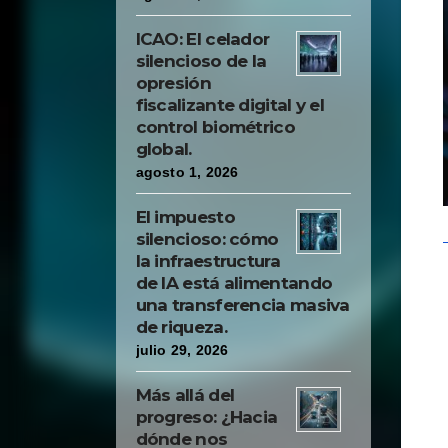
ICAO: El celador
silencioso de la
opresión
fiscalizante digital y el
control biométrico
global.
agosto 1, 2026
El impuesto
silencioso: cómo
la infraestructura
de IA está alimentando
una transferencia masiva
de riqueza.
julio 29, 2026
Más allá del
progreso: ¿Hacia
dónde nos