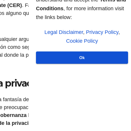
ate (CER)
. Factor del cual
Conditions
, for more information visit
os alguno que explique esto
the links below:
Legal Disclaimer
,
Privacy Policy
,
ualquier argumento, pues
Cookie Policy
ción como seguro, podrán
l donde la privacidad y la
Ok
a privacidad
ada fantasía de un mundo más
ge preocupación,
gobernanza hipereficiente
e la privacidad y la