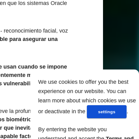
o en que los sistemas Oracle
- reconocimiento facial, voz
ble para asegurar una
ue usan cuando se impone
rentemente más segura y
We use cookies to offer you the best
s vulnerabilidades
experience on our website. You can
learn more about which cookies we use
ieve la profunda ignorancia
or deactivate in the
.
settings
os biométricos son más
ar que inevitablemente
By entering the website you
pable factor de colisión,
understand and accept the
Terms and