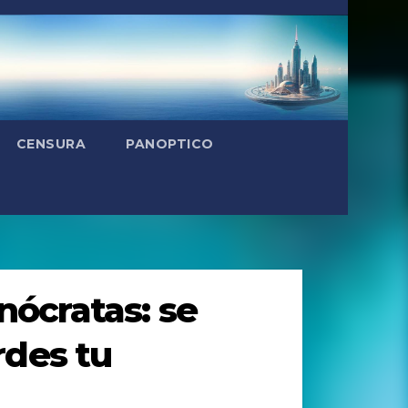
CENSURA
PANOPTICO
nócratas: se
rdes tu