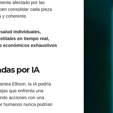
lmente afectado por las
eben consolidar cada pieza
a y coherente.
 salud individuales,
litales en tiempo real,
os económicos exhaustivos
adas por IA
ntea Ellison, la IA podría
ejas que enfrenta una
ando acciones con una
 por humanos nunca podrían