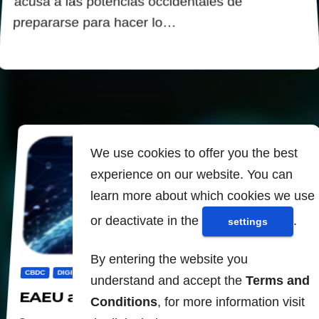
acusa a las potencias occidentales de
prepararse para hacer lo…
We use cookies to offer you the best
experience on our website. You can
learn more about which cookies we use
or deactivate in the
.
settings
By entering the website you
CBDC
DIGITALIZACION
EURASIA
understand and accept the
Terms and
EAEU agenda digital 2025
Conditions
, for more information visit