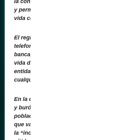
la consolidación de un control esclavista
y permanente sobre cada aspecto de la
vida cotidiana de los ciudadanos.
El registro biométrico, al estar ligado a la
telefonía, la educación, la salud y la
banca, entre otros aspectos más de la
vida diaria, convierte al ciudadano en una
entidad digitalmente trazable en
cualquier momento y lugar.
En la carrera desesperada de tecnócratas
y burócratas por digitalizar a las
poblaciones, respaldada por pretextos
que van desde la “seguridad nacional” a
la “inclusión financiera”, se observa