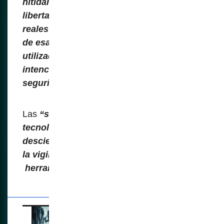
nítidamente la pérdida de derechos y
libertades de ciudadanos ajenos a los
reales objetivos que se esconden detrás
de esas cortinas de humo hábilmente
utilizadas para encubrir las verdaderas
intenciones disfrazadas de “adelantos y
seguridades”.
Las
“soluciones modernas y
tecnológicas” de la era digital
descienden rápidamente en el terreno de
la vigilancia masiva convirtiéndose en
herramientas de control totalitario.
¿Vigilancia Masiva? :