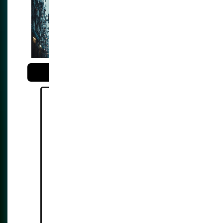
La Carrera acelerada
de la Digitalización
Biométrica en México
Reference:
https://mobileidworld.com/mex
icos-biometric-curp-rollout-
converges-with-mobile-sim-
registration-deadline/
https://www.biometricupdate.c
om/202603/mexicos-