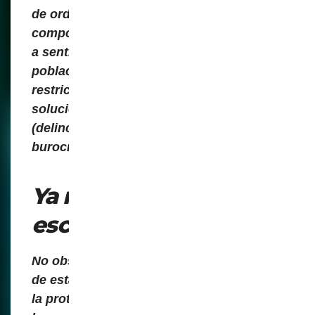
de orden, progreso y bienestar,
componentes emocionales que recurren
a sentimentalismos para convencer a la
población de aceptar medidas
restrictivas cuando se presentan como
soluciones a “problemas latentes
(delincuencia, exclusión social,
burocracia)”.
Ya no se es libre, se es
esclavo.
No obstante, la agenda implícita detrás
de estas políticas no busca, obviamente,
la protección del individuo, sino