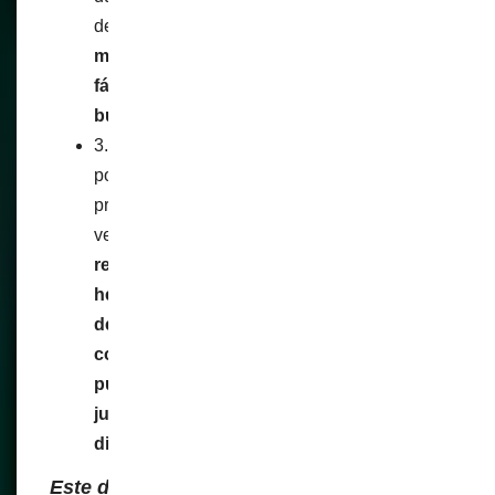
de servicios.
El cuento clásico de que «es
más fácil» sin embargo lo que será más
fácil es imponer las medidas que los
burócratas quieran
.
3.
Inclusión financiera
– Permitir que la
población sin historial crediticio acceda a
productos bancarios mediante una identidad
verificable.
Lo que no cuentan es que en
realidad se puede convertir fácilmente en
herramienta para la tokenización digital
de la vida de las personas
convirtiéndolas en activos económicos
pues con la biometría pretenden legitimar
judicialmente la figura de una personería
digital
.
Este discurso apela a los valores