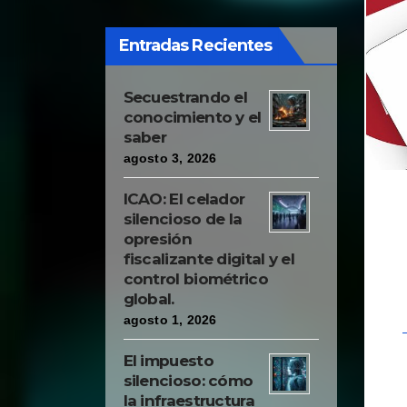
kidnappings and
confiscations and to
Entradas Recientes
raise or sink the concept
of public credit, as best
Secuestrando el
fulfils their particular
conocimiento y el
interests."
saber
agosto 3, 2026
ICAO: El celador
silencioso de la
opresión
fiscalizante digital y el
control biométrico
global.
agosto 1, 2026
El impuesto
silencioso: cómo
la infraestructura