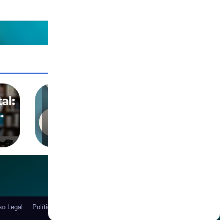
CENSURA
DIGITALIZACION
IA
PANOPTICO
SOCIEDAD
al:
La muerte del
disenso digital
ABR 21, 2026
so Legal
Política de Cookies
Política de privacidad