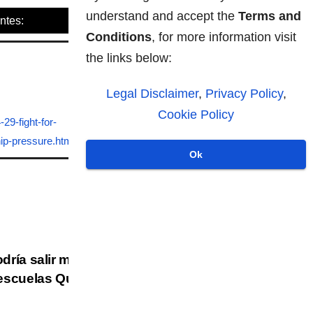
understand and accept the
Terms and
ntes:
Conditions
, for more information visit
the links below:
Legal Disclaimer
,
Privacy Policy
,
Cookie Policy
29-fight-for-
ip-pressure.html
Ok
dría salir mal? Enseñaran
 escuelas Qué noticias son
"falsas"