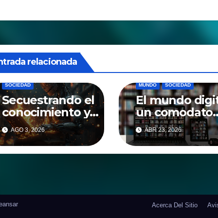
entradas
CENSURA
CULTURA
ntrada relacionada
DIGITALIZACION
IA
MUNDO
CENSURA
DIGITALIZACION
SOCIEDAD
MUNDO
SOCIEDAD
Secuestrando el
El mundo digit
conocimiento y
un comodato
el saber
perpetuo
AGO 3, 2026
ABR 23, 2026
eansar
Acerca Del Sitio
Avi