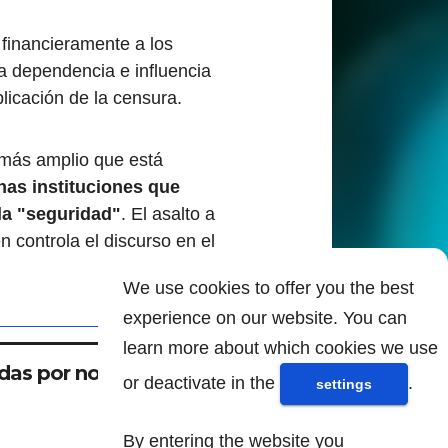
financieramente a los
a dependencia e influencia
plicación de la censura.
 más amplio que está
has instituciones que
la "seguridad"
. El asalto a
n controla el discurso en el
We use cookies to offer you the best
experience on our website. You can
learn more about which cookies we use
das por no aceptar
or deactivate in the
.
settings
By entering the website you