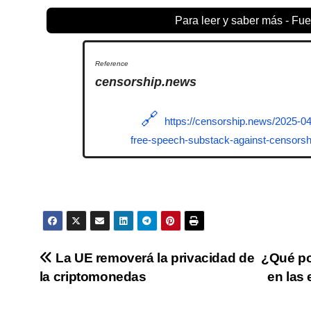
Para leer y saber más - Fue
censorship.news
https://censorship.news/2025-04-
free-speech-substack-against-censorsh
Navegación
La UE removerá la privacidad de
¿Qué po
la criptomonedas
en las
de