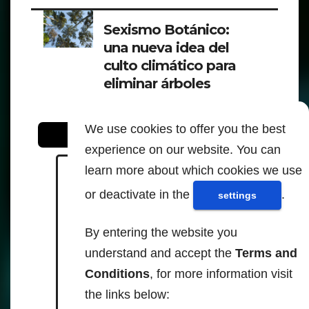
Sexismo Botánico:
una nueva idea del
culto climático para
eliminar árboles
We use cookies to offer you the best
Para leer y saber más - Fuentes:
experience on our website. You can
learn more about which cookies we use
nbcwashington.com
verywellhealth.com
or deactivate in the
.
settings
weather.com
By entering the website you
understand and accept the
Terms and
https://www.nbcwashington.co
Conditions
, for more information visit
m/news/health/how-male-
the links below:
trees-and-botanical-sexism-