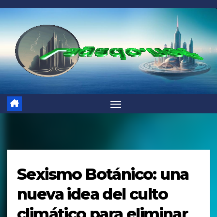
Saltar
al
contenido
Sexismo Botánico: una
nueva idea del culto
climático para eliminar