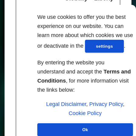
Sentinel
We use cookies to offer you the best
BAKU, Azerbaijan —
experience on our website. You can
Indoctrinating children
learn more about which cookies we use
to believe in the man-
made global warming
or deactivate in the
.
settings
hypothesis and
teaching them to see
By entering the website you
the United Nations as
understand and accept the
Terms and
the solution to that
Conditions
, for more information visit
alleged problem is once
the links below:
again taking center
stage at this year’s
Legal Disclaimer
,
Privacy Policy
,
annual UN “climate”
Cookie Policy
summit. UN leaders say
global testing of
Ok
children to ensure