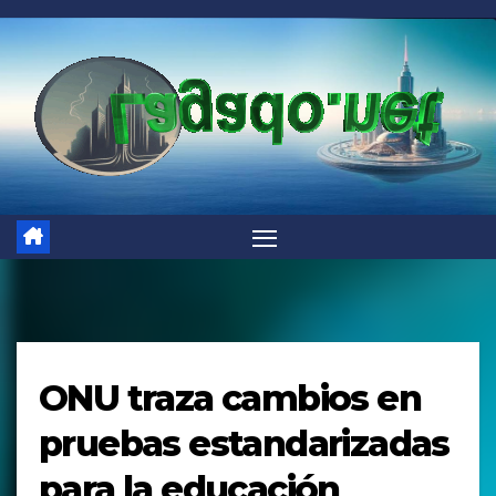
Saltar
al
contenido
ONU traza cambios en
pruebas estandarizadas
para la educación