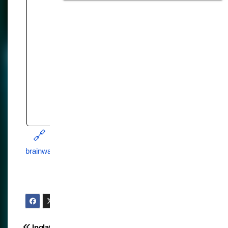
compliance is key to the
agenda.
Para leer y
saber más -
Fuente:
libertysentinel.org
https://libertysentinel.org/at-un-climate-summit-
brainwashing-children-takes-center-stage/
Inglaterra probará la
La geoingeniería es un