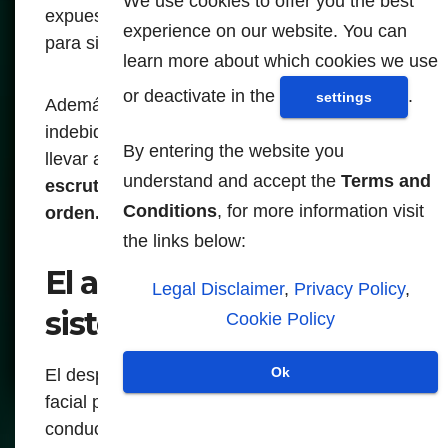
We use cookies to offer you the best
expuestas a toda clase de riesgos y pierden
experience on our website. You can
para siempre su privacidad.
learn more about which cookies we use
or deactivate in the
.
settings
Además no hay garantía de que su uso
indebido no se produzca, lo cual podría
By entering the website you
llevar al robo de identidad, discriminación o
understand and accept the
Terms and
escrutinio injustificado de las fuerzas del
Conditions
, for more information visit
orden.
the links below:
El alcance de los
Legal Disclaimer
,
Privacy Policy
,
sistemas biométricos
Cookie Policy
Ok
El despliegue inicial del reconocimiento
facial para la verificación de la licencia de
conducir puede parecer benigno; sin