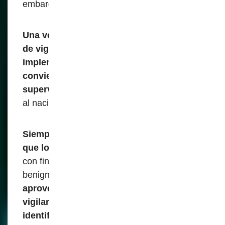
embargo, la realidad sugiere lo contrario.
Una vez establecida una infraestructura
de vigilancia como las que se están
implementando en todo el mundo, se
convierten en una base para ampliar la
supervisión gubernamental
, dando lugar
al nacimiento de sistemas totalitarios.
Siempre existe el riesgo persistente de
que los datos biométricos recopilados
con fines específicos supuestamente
benignos en un principio,
puedan ser
aprovechados luego para iniciativas de
vigilancia más amplias, como la
identificación en tiempo real en espacios