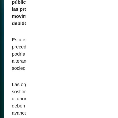
públicos, el monitoreo masivo durante
las protestas o el seguimiento de los
movimientos de las personas sin el
debido proceso.
Esta extralimitación simboliza un nivel sin
precedentes de control estatal, uno que
podría erosionar las libertades civiles
alterando la privacidad y la vida normal en
sociedad.
Las organizaciones de libertades civiles
sostienen que los derechos fundamentales
al anonimato y a la privacidad en público
deben protegerse inequívocamente, pero el
avance invasivo de la tecnología de