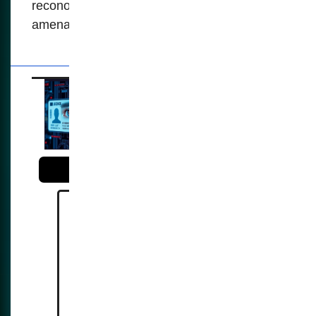
reconocimiento facial en la vida pública
amenaza estos derechos.
Obstinación
biométrica
Reference:
https://www.biometricupdate.c
om/202312/biometric-
legislation-increasingly-out-of-
date-says-australias-new-
privacy-commissioner