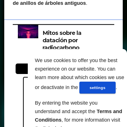
de anillos de árboles antiguos
.
Mitos sobre la
datación por
radiocarbono
We use cookies to offer you the best
experience on our website. You can
Para leer y saber más - Fuentes:
learn more about which cookies we use
or deactivate in the
.
settings
icr.org
By entering the website you
understand and accept the
Terms and
https://www.icr.org/article/myth
Conditions
, for more information visit
s-regarding-radiocarbon-