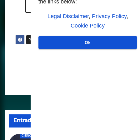
the links below:
dating/
Legal Disclaimer
,
Privacy Policy
,
Cookie Policy
Ok
Navegación
Los científicos
desconcertados ya que la
de
Tierra gira más rápido de
entradas
lo habitual
Entrada relacionada
CIENCIA
MUNDO
SOCIEDAD