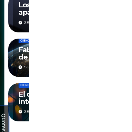
Los smartphones incluso
apagados perjudican la salud
SEP 25, 2025
CIENCIA
DIGITALIZACION
GEOINGENIERIA
PANOPTICO
Fabricando una constelación
de supercomputadoras para
2030
SEP 19, 2025
CIENCIA
DIGITALIZACION
PANOPTICO
PRIVACIDAD
El control de los vehículos
inteligentes
SEP 3, 2025
Quotes