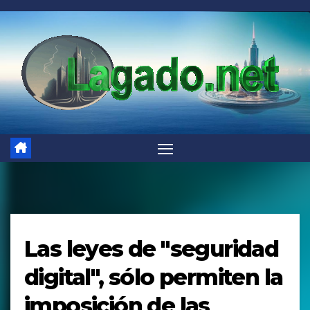
Saltar
al
contenido
Las leyes de "seguridad
digital", sólo permiten la
imposición de las