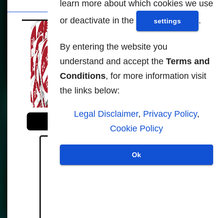
learn more about which cookies we use
or deactivate in the
.
settings
Las leyes de
seguridad digital, solo
By entering the website you
permiten la
understand and accept the
Terms and
imposición de las
Conditions
, for more information visit
narrativas oficiales
the links below:
Legal Disclaimer
,
Privacy Policy
,
Para leer y saber más - Fuentes:
Cookie Policy
Ok
https://reclaimthenet.org/uk-
online-safety-act-investigates-
4chan-global-free-speech-
crackdown