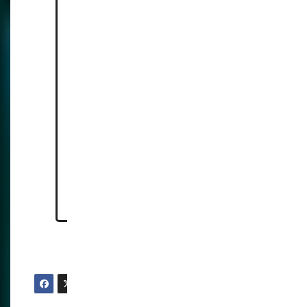
https://troypoint.com/vpn-
demand-skyrockets-in-uk-
over-new-privacy-law
https://news.sky.com/story/4c
han-investigated-by-uk-
officials-under-new-online-
safety-rules-13382069