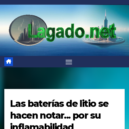
Saltar
al
contenido
Las baterías de litio se
hacen notar... por su
inflamabilidad