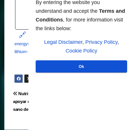
By entering the website you
naturalblaze.com
understand and accept the
Terms and
Conditions
, for more information visit
the links below:
https://naturalblaze.com/2025/02/green-
Legal Disclaimer
,
Privacy Policy
,
energys-flammable-reality-blue-states-discover-
Cookie Policy
lithium-battery-storage-risks.html
Ok
Navegación
Nutrientes que pueden
Hambruna, más de tres
apoyar el envejecimiento
cuartas partes de la Tierra
de
sano de la mente
se está volviendo más
entradas
seca