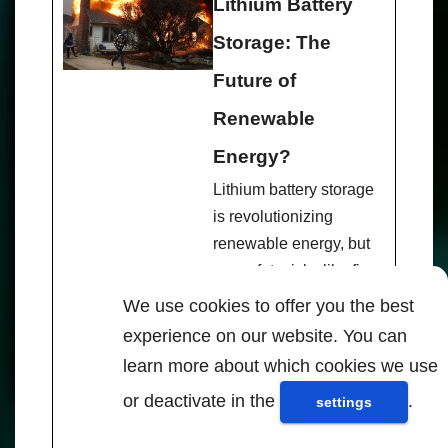
Lithium Battery
Storage: The
Future of
Renewable
Energy?
Lithium battery storage
is revolutionizing
renewable energy, but
are safety risks like fires
and toxic emissions
We use cookies to offer you the best
worth it? Learn more
experience on our website. You can
today!
learn more about which cookies we use
Para leer y
or deactivate in the
.
settings
saber más -
Fuente: