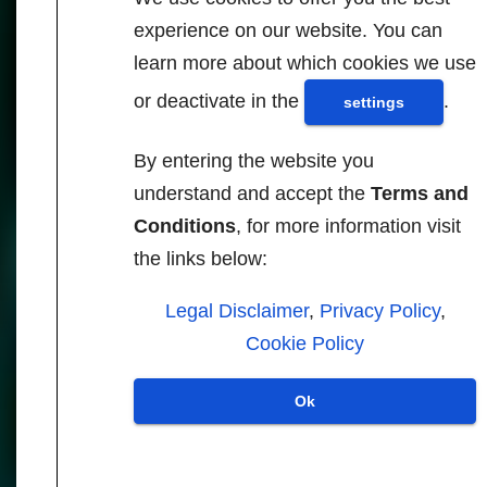
identity chip?
experience on our website. You can
Imposing mandatory
learn more about which cookies we use
digital identification on
every nation on the
or deactivate in the
.
settings
entire planet has
become a primary goal
By entering the website you
for the global elite. It
understand and accept the
Terms and
isn’t going to happen
Conditions
, for more information visit
tomorrow, but
the links below:
eventually the plan is to
get virtually everyone in
Legal Disclaimer
,
Privacy Policy
,
the world into the
Cookie Policy
system. If the global
elite get their way, a
Ok
time will come when
you will […]