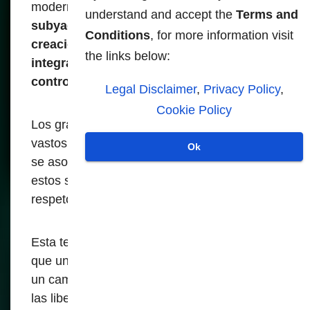
modernización. Sin embargo,
el motivo
understand and accept the
Terms and
subyacente es cada vez más claro: la
Conditions
, for more information visit
creación de una infraestructura digital
the links below:
integral que permita una vigilancia y un
control generalizados.
Legal Disclaimer
,
Privacy Policy
,
Cookie Policy
Los grandes gigantes tecnológicos, con sus
vastos recursos y experiencia tecnológica,
Ok
se asocian con los gobiernos para diseñar
estos sistemas, con poca transparencia o
respeto por los derechos individuales.
Esta tendencia mundial significa algo más
que un simple progreso tecnológico; marca
un cambio hacia la opresión digital - donde
las libertades personales son sacrificadas