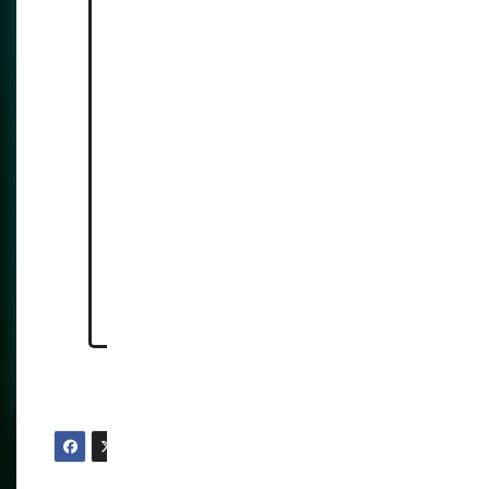
https://www.docusign.com/pro
ducts/electronic-
signature/legality/argentina
https://www.secureidnews.co
m/news-item/argentina-digital-
id-powered-by-hid-mobile-
technology/