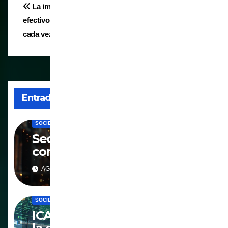
Navegación
La importancia del
Un ejemplo de lo inútil que
efectivo está volviéndose
resultan los datos
de
cada vez más evidente
biométricos
entradas
Entrada relacionada
CENSURA
CULTURA
DIGITALIZACION
IA
MUNDO
SOCIEDAD
Secuestrando el
conocimiento y el saber
AGO 3, 2026
BIOMETRIA
DIGITALIZACION
MUNDO
PANOPTICO
SOCIEDAD
ICAO: El celador silencioso de