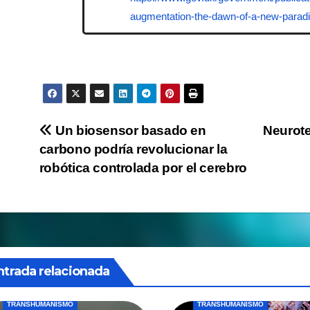
augmentation-the-dawn-of-a-new-parad
Navegación
Un biosensor basado en
Neurote
carbono podría revolucionar la
de
robótica controlada por el cerebro
entradas
ntrada relacionada
TRANSHUMANISMO
TRANSHUMANISMO