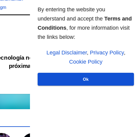
igm
By entering the website you
understand and accept the
Terms and
Conditions
, for more information visit
the links below:
Legal Disclaimer
,
Privacy Policy
,
cnología no quirúrgica de
Cookie Policy
próxima generación
Ok
BIOMETRIA
CENSURA
DIGITALIZACION
PANOPTICO
TRANSHUMANISMO