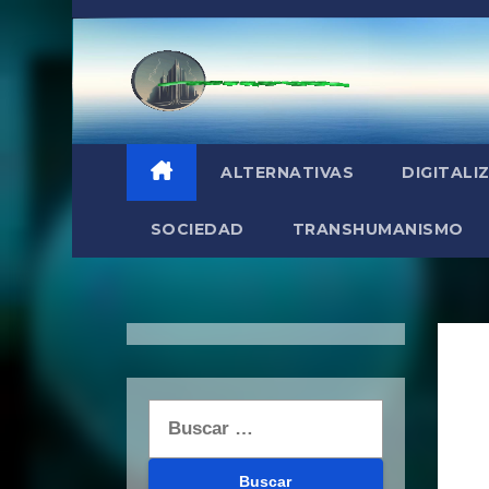
Saltar
al
contenido
ALTERNATIVAS
DIGITALI
SOCIEDAD
TRANSHUMANISMO
Buscar: