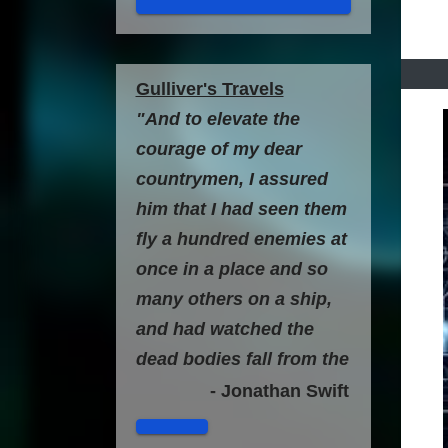
Gulliver's Travels
"And to elevate the
courage of my dear
countrymen, I assured
him that I had seen them
fly a hundred enemies at
once in a place and so
many others on a ship,
and had watched the
dead bodies fall from the
clouds, with great
- Jonathan Swift
amusement from the