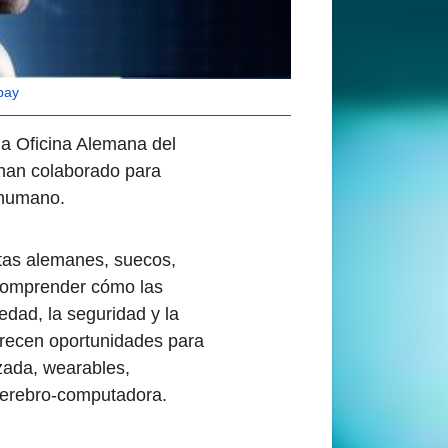
bay
la Oficina Alemana del
 han colaborado para
 humano.
stas alemanes, suecos,
 comprender cómo las
edad, la seguridad y la
recen oportunidades para
izada, wearables,
 cerebro-computadora.