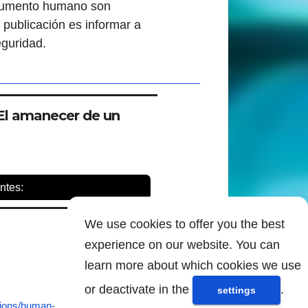
l aumento humano son
a publicación es informar a
eguridad.
El amanecer de un
ntes:
We use cookies to offer you the best
experience on our website. You can
learn more about which cookies we use
or deactivate in the
.
settings
tions/human-