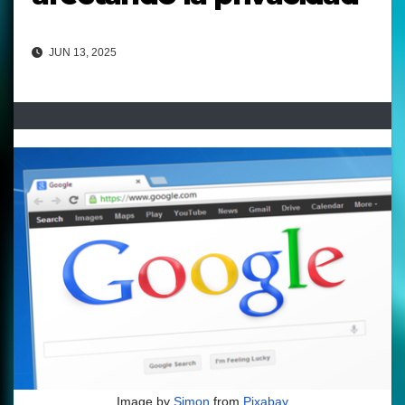
JUN 13, 2025
Image by
Simon
from
Pixabay