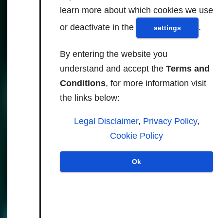
learn more about which cookies we use
or deactivate in the
.
settings
https://reclaimthenet.org/googl
e-abandons-third-party-
By entering the website you
cookie-phaseout-privacy-
understand and accept the
Terms and
sandbox-policy-reversal
Conditions
, for more information visit
the links below:
https://www.engadget.com/big
Legal Disclaimer
,
Privacy Policy
,
-tech/google-will-keep-third-
Cookie Policy
party-tracking-cookies-on-
chrome-as-they-are-
Ok
130026362.html
https://www.forbes.com/sites/