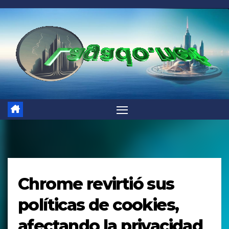
Saltar
al
contenido
Chrome revirtió sus
políticas de cookies,
afectando la privacidad