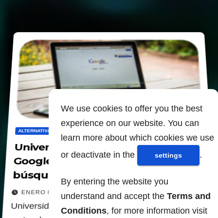
We use cookies to offer you the best
experience on our website. You can
ALTERNATIVAS
CENSURA
learn more about which cookies we use
Universidad de Zúrich revela
or deactivate in the
.
settings
Google es el peor motor de
búsqueda, muy censurado
By entering the website you
ENERO 8, 2022
understand and accept the
Terms and
Universidad de Zúrich revela Google es el peor
Conditions
, for more information visit