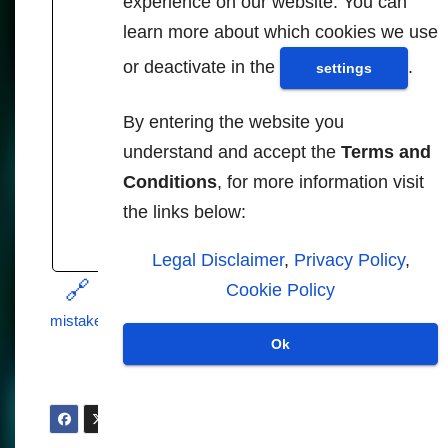
experience on our website. You can
automatically identify
learn more about which cookies we use
and ticket drivers who
or deactivate in the
.
settings
[…]
Para leer y
By entering the website you
saber más -
understand and accept the
Terms and
Fuente:
Conditions
, for more information visit
cyberwar.news
the links below:
Legal Disclaimer
,
Privacy Policy
,
Cookie Policy
https://cyberwar.news/2024-12-09-ai-cameras-
mistakenly-ticketed-around-3800-cars.html
Ok