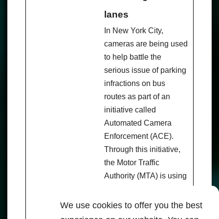
lanes
In New York City,
cameras are being used
to help battle the
serious issue of parking
infractions on bus
routes as part of an
initiative called
Automated Camera
Enforcement (ACE).
Through this initiative,
the Motor Traffic
Authority (MTA) is using
AI-powered cameras
installed on buses on
We use cookies to offer you the best
select bus routes that