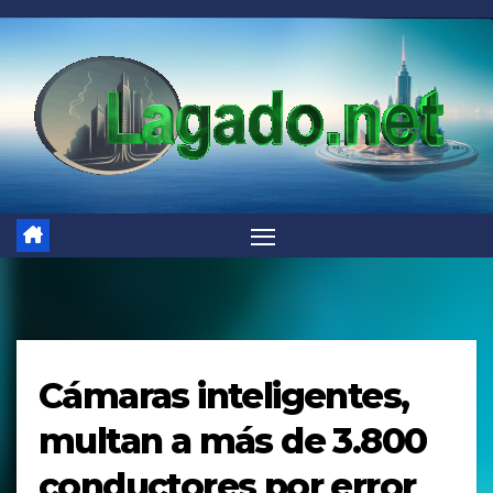
Saltar
al
contenido
Cámaras inteligentes,
multan a más de 3.800
conductores por error